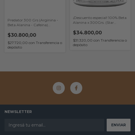
¡Descuento especial! 100% Beta
Predator 300 Grs (Arginina -
Alanina x 300Grs. (Star
Beta Alanina - Cafeina)
Nutrition)
(Generation Fit)
$34.800,00
$30.800,00
$31.320,00
con
Transferencia o
$27.720,00
con
Transferencia o
depósito
depósito
NEWSLETTER