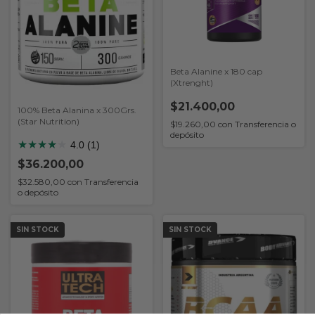
Beta Alanine x 180 cap
(Xtrenght)
$21.400,00
100% Beta Alanina x 300Grs.
(Star Nutrition)
$19.260,00
con
Transferencia o
depósito
★
★
★
★
★
4.0 (1)
$36.200,00
$32.580,00
con
Transferencia
o depósito
SIN STOCK
SIN STOCK