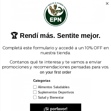
🏆 Rendí más. Sentite mejor.
Beta Alanine x 300 g
AMINO 8.1.1 - BCAA + BETA
(Ultratech)
ALANINA + CITRULINA (Body
Advance)
Completá este formulario y accedé a un 10% OFF en
$36.200,00
$22.500,00
nuestra tienda.
$32.580,00
con
Transferencia
$20.250,00
con
Transferencia
o depósito
o depósito
Contanos qué te interesa y te vamos a enviar
promociones y recomendaciones pensadas para vos.
SIN STOCK
SIN STOCK
on your first order
Categorias
Alimentos Saludables
Suplementos Deportivos
Salud y Bienestar
¡Si porfavor!