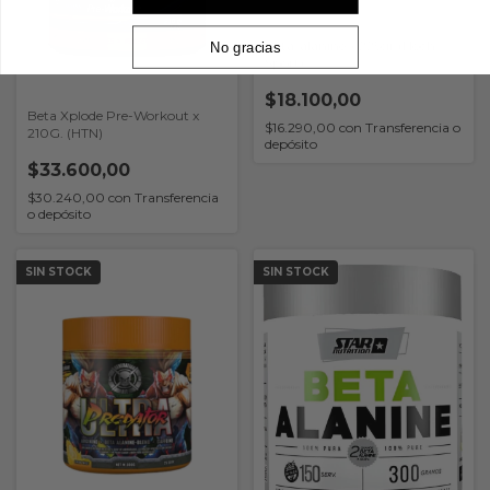
Beta-alanine x 225gr (Hoch
No gracias
Sport)
$18.100,00
Beta Xplode Pre-Workout x
$16.290,00
con
Transferencia o
210G. (HTN)
depósito
$33.600,00
$30.240,00
con
Transferencia
o depósito
SIN STOCK
SIN STOCK