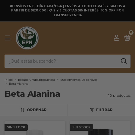
🚚 ENVÍOS EN EL DÍA CABA/GBA | ENVÍOS A TODO EL PAÍS Y GRATIS A
PARTIR DE $120.000 | 💳 2 Y 3 CUOTAS SIN INTERÉS | 10% OFF POR
TRANSFERENCIA
0
Inicio
>
breadcrumbs.productos1
>
Suplementos Deportivos
>
Beta Alanina
Beta Alanina
10 productos
ORDENAR
FILTRAR
SIN STOCK
SIN STOCK