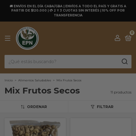
🚚 ENVÍOS EN EL DÍA CABA/GBA | ENVÍOS A TODO EL PAÍS Y GRATIS A
PARTIR DE $120.000 | 💳 2 Y 3 CUOTAS SIN INTERÉS | 10% OFF POR
TRANSFERENCIA
0
Inicio
>
Alimentos Saludables
>
Mix Frutos Secos
Mix Frutos Secos
11 productos
ORDENAR
FILTRAR