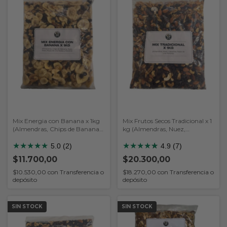
Mix Energia con Banana x 1kg
Mix Frutos Secos Tradicional x 1
(Almendras, Chips de Banana,
kg (Almendras, Nuez,
Nuez, Mani, Pasas de Uva
Castañas, Pasas de Uva
Rubia y Morena)
★
★
★
★
★
Morena)
★
★
★
★
★
★
5.0 (2)
4.9 (7)
$11.700,00
$20.300,00
$10.530,00
con
Transferencia o
$18.270,00
con
Transferencia o
depósito
depósito
SIN STOCK
SIN STOCK