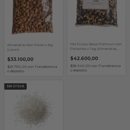
Mix Frutos Secos Premium con
Almendras Non Pareil x 1kg
Pistachos x 1 kg (Almendras,
(Lanin)
Pistachos Pelados, Nueces ,
Castañas y Avellana)
$42.600,00
$33.100,00
$38.340,00
con
Transferencia
$29.790,00
con
Transferencia
o depósito
o depósito
SIN STOCK