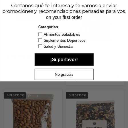
Contanos qué te interesa y te vamos a enviar
promociones y recomendaciones pensadas para vos.
on your first order
Categorias
Alimentos Saludables
Mix Frutos Secos Premium x 1
kg (Lanin)
Suplementos Deportivos
Salud y Bienestar
★
★
★
★
★
4.0 (1)
Nueces Mariposa Extra Light x
$33.100,00
1kg (Lanin)
¡Si porfavor!
$29.790,00
con
Transferencia
$27.000,00
o depósito
No gracias
$24.300,00
con
Transferencia
o depósito
SIN STOCK
SIN STOCK