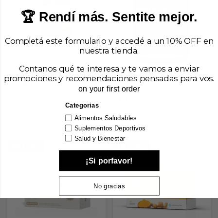
🏆 Rendí más. Sentite mejor.
Completá este formulario y accedé a un 10% OFF en
nuestra tienda.
Curcuma + Pimienta Negra x
50 Caps (Natier)
Contanos qué te interesa y te vamos a enviar
promociones y recomendaciones pensadas para vos.
$26.100,00
Melena de León 60 Cáps (VITS)
on your first order
$23.490,00
con
Transferencia
$31.999,00
o depósito
Categorias
$28.799,10
con
Transferencia o
Alimentos Saludables
depósito
Suplementos Deportivos
Salud y Bienestar
SIN STOCK
SIN STOCK
¡Si porfavor!
No gracias