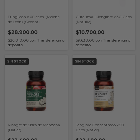
Fungileon x 60 caps. (Melena
Curcuma + Jengibre x 30 Caps
de León) (Geonat)
(Natuliv)
$28.900,00
$10.700,00
$26.010,00
con
Transferencia o
$9.630,00
con
Transferencia o
depósito
depósito
SIN STOCK
SIN STOCK
Vinagre de Sidra de Manzana
Jengibre Concentrado x 50
(Natier)
Caps (Natier)