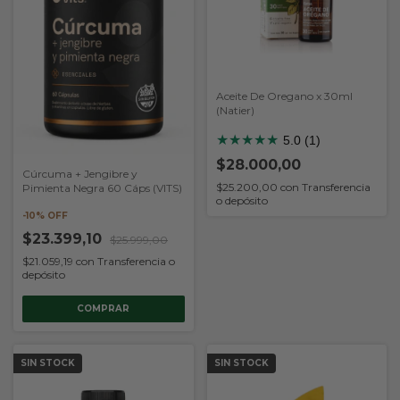
Aceite De Oregano x 30ml
(Natier)
★
★
★
★
★
5.0 (1)
$28.000,00
Cúrcuma + Jengibre y
$25.200,00
con
Transferencia
Pimienta Negra 60 Cáps (VITS)
o depósito
-
10
% OFF
$23.399,10
$25.999,00
$21.059,19
con
Transferencia o
depósito
SIN STOCK
SIN STOCK