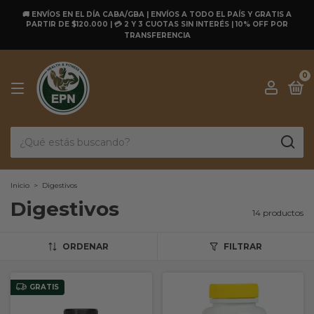
🚚 ENVÍOS EN EL DÍA CABA/GBA | ENVÍOS A TODO EL PAÍS Y GRATIS A
PARTIR DE $120.000 | 💳 2 Y 3 CUOTAS SIN INTERÉS | 10% OFF POR
TRANSFERENCIA
0
Inicio
>
Digestivos
Digestivos
14 productos
ORDENAR
FILTRAR
GRATIS