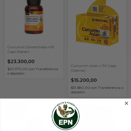
Curcuma Concentrada x 50
Caps (Natier)
$23.300,00
Curcumin Asian x 30 Caps
$20.970,00
con
Transferencia
(Geonat)
o depósito
$15.200,00
$13.680,00
con
Transferencia o
depósito
GRATIS
SIN STOCK
SIN STOCK