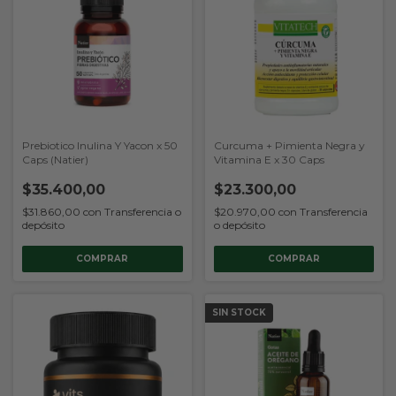
Prebiotico Inulina Y Yacon x 50
Curcuma + Pimienta Negra y
Caps (Natier)
Vitamina E x 30 Caps
$35.400,00
$23.300,00
$31.860,00
con
Transferencia o
$20.970,00
con
Transferencia
depósito
o depósito
SIN STOCK