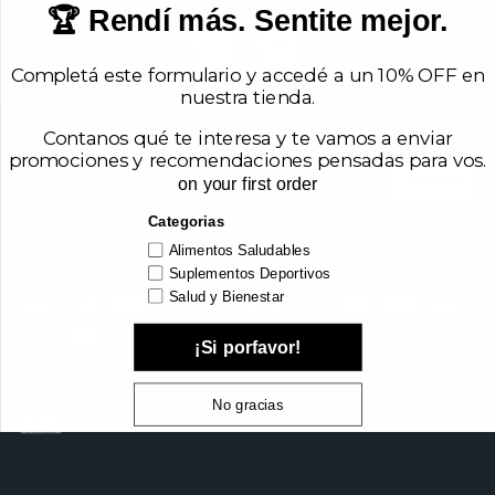
🏆 Rendí más. Sentite mejor.
Completá este formulario y accedé a un 10% OFF en
nuestra tienda.
NEWSLETTER
Contanos qué te interesa y te vamos a enviar
promociones y recomendaciones pensadas para vos.
on your first order
Categorias
Alimentos Saludables
Medios de pago
Suplementos Deportivos
Salud y Bienestar
¡Si porfavor!
Medios de envío
No gracias