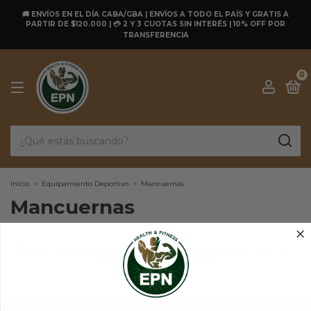
🚚 ENVÍOS EN EL DÍA CABA/GBA | ENVÍOS A TODO EL PAÍS Y GRATIS A
PARTIR DE $120.000 | 💳 2 Y 3 CUOTAS SIN INTERÉS | 10% OFF POR
TRANSFERENCIA
0
Inicio
>
Equipamiento Deportivo
>
Mancuernas
Mancuernas
No tenemos resultados para tu búsqueda. Por favor,
intentá con otros filtros.