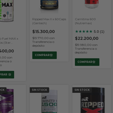
Ripped Max II x 60Caps
Carnitina 600
(Gentech)
(Nutremax)
$15.300,00
★
★
★
★
★
5.0 (1)
$22.200,00
$13.770,00
con
 Fuel MAX x
Transferencia o
ps (Star
$19.980,00
con
depósito
on)
Transferencia o
400,00
depósito
60,00
con
rencia o
to
PRAR
OCK
SIN STOCK
SIN STOCK