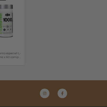
nto especial! L-
ine x 60 comp.
utrition)