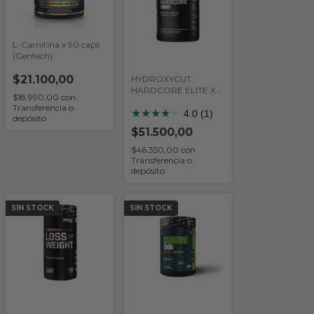
L-Carnitina x 90 caps
(Gentech)
$21.100,00
HYDROXYCUT
HARDCORE ELITE X
$18.990,00
con
100 CAPS (Muscletech)
Transferencia o
★
★
★
★
★
4.0 (1)
depósito
$51.500,00
$46.350,00
con
Transferencia o
depósito
SIN STOCK
SIN STOCK