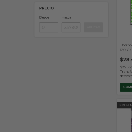
PRECIO
Desde
Hasta
APLICAR
Thermo
120 Ca
Nutriti
$28.
$25.5
Transfe
depósi
COM
SIN ST