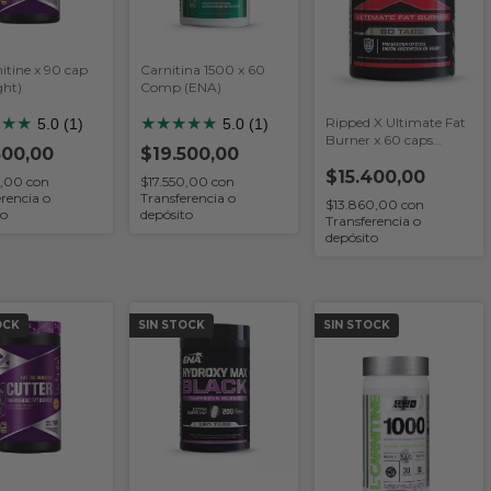
itine x 90 cap
Carnitina 1500 x 60
ght)
Comp (ENA)
★
★
★
★
★
★
★
★
Ripped X Ultimate Fat
5.0 (1)
5.0 (1)
Burner x 60 caps
500,00
$19.500,00
(ENA)
$15.400,00
0,00
con
$17.550,00
con
rencia o
Transferencia o
$13.860,00
con
to
depósito
Transferencia o
depósito
OCK
SIN STOCK
SIN STOCK