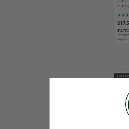
Cutter
(Xtren
★
★
$17.
$15.75
Transfe
depósi
SIN ST
Lipo-6
(Nutre