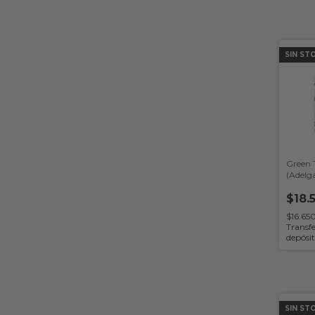
SIN ST
Green 
(Adelga
$18.
$16.65
Transfe
depósi
SIN ST