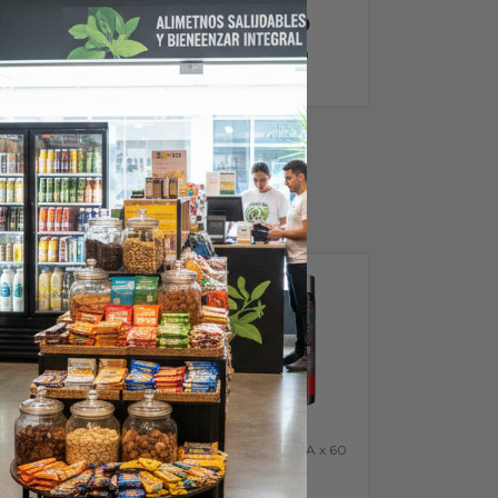
★
★
★
★
★
$53.300,00
4.0 (1)
$41.900,00
$47.970,00
con
Transferencia o
$37.710,00
con
depósito
Transferencia o
depósito
SIN STOCK
SIN STOCK
HYDROXYCUT
Lipo 6 black USA x 60
HARDCORE ELITE X
caps (Nutrex)
100 CAPS (x2)-