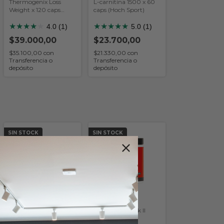
Thermogenix Loss
L-carnitina 1500 x 60
Weight x 120 caps
caps (Hoch Sport)
(Hoch Sport)
★
★
★
★
★
★
★
★
★
★
4.0 (1)
5.0 (1)
$39.000,00
$23.700,00
$35.100,00
con
$21.330,00
con
Transferencia o
Transferencia o
depósito
depósito
SIN STOCK
SIN STOCK
Lipo Cut - Quemador
Lipo Stack Black II
(NF Nutrition)
(Ultratech)