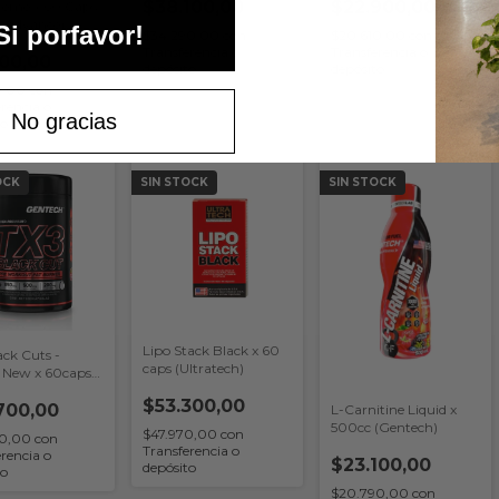
$38.100,00
$22.900,00
reme x 60 Caps
y Advance)
Si porfavor!
$34.290,00
con
$20.610,00
con
Transferencia o
Transferencia o
300,00
depósito
depósito
0,00
con
rencia o
No gracias
to
OCK
SIN STOCK
SIN STOCK
Lipo Stack Black x 60
ack Cuts -
caps (Ultratech)
l New x 60caps
ch)
$53.300,00
700,00
L-Carnitine Liquid x
500cc (Gentech)
$47.970,00
con
30,00
con
Transferencia o
rencia o
$23.100,00
depósito
to
$20.790,00
con