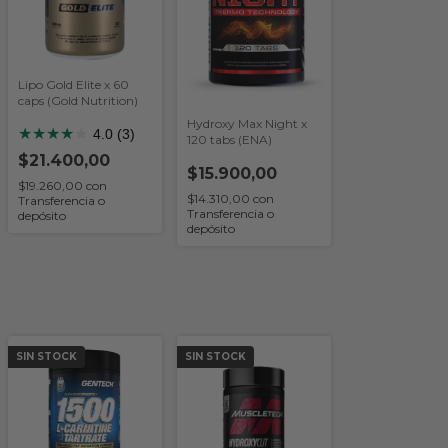
Lipo Gold Elite x 60
caps (Gold Nutrition)
Hydroxy Max Night x
★
★
★
★
★
4.0 (3)
120 tabs (ENA)
$21.400,00
$15.900,00
$19.260,00
con
$14.310,00
con
Transferencia o
Transferencia o
depósito
depósito
SIN STOCK
SIN STOCK