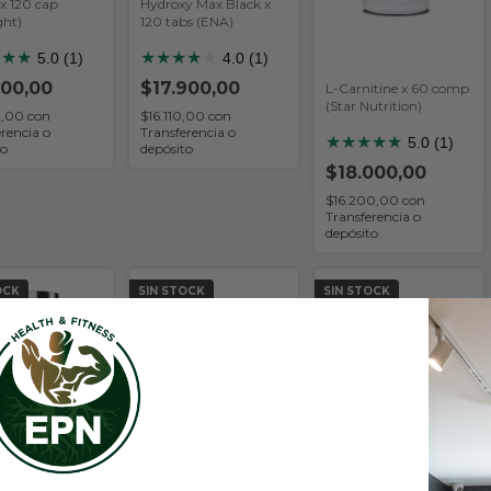
 x 120 cap
Hydroxy Max Black x
ght)
120 tabs (ENA)
★
★
★
★
★
★
★
★
5.0 (1)
4.0 (1)
500,00
$17.900,00
L-Carnitine x 60 comp.
(Star Nutrition)
0,00
con
$16.110,00
con
rencia o
Transferencia o
★
★
★
★
★
5.0 (1)
to
depósito
$18.000,00
$16.200,00
con
Transferencia o
depósito
OCK
SIN STOCK
SIN STOCK
 Black USA x 60
x)