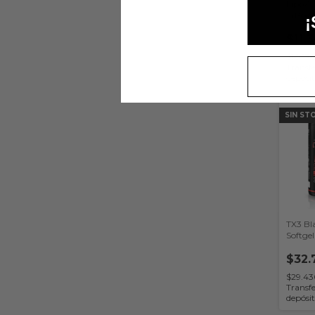
LipoXt
- (Bod
¡
$11.
$10.17
Transfe
depósi
SIN ST
TX3 Bl
Softge
(Gente
$32.
$29.4
Transfe
depósi