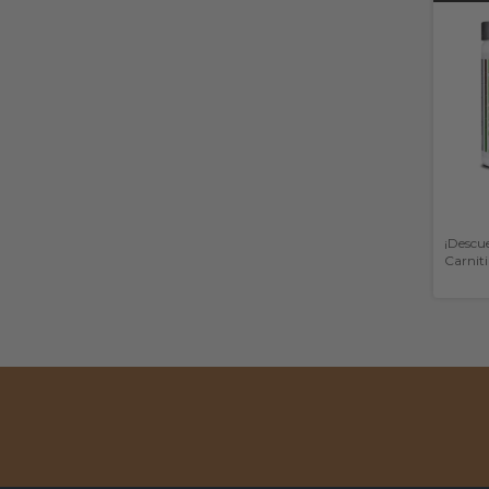
¡Descue
Carnit
(Star N