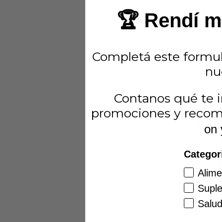
$66.
🏆 Rendí má
$59.4
Transfe
depósi
Completá este formul
nu
Contanos qué te i
promociones y recom
SIN ST
on 
Categor
Alime
Supl
Salud