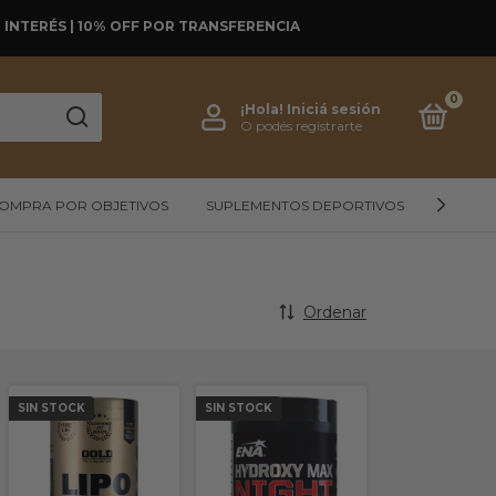
SIN INTERÉS | 10% OFF POR TRANSFERENCIA
0
¡Hola!
Iniciá sesión
O podés registrarte
OMPRA POR OBJETIVOS
SUPLEMENTOS DEPORTIVOS
ALIMEN
Ordenar
SIN STOCK
SIN STOCK