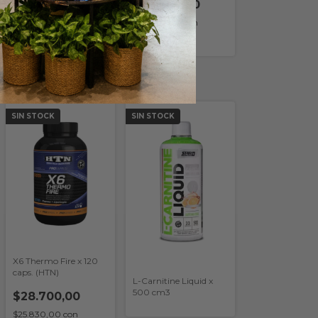
Muscletech
$103.000,00
$72.600,00
$92.700,00
con
$65.340,00
con
Transferencia o
Transferencia o
depósito
depósito
SIN STOCK
SIN STOCK
X6 Thermo Fire x 120
caps. (HTN)
L-Carnitine Liquid x
500 cm3
$28.700,00
$25.830,00
con