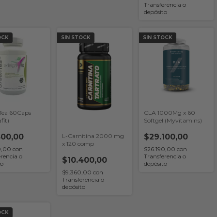
Transferencia o
depósito
OCK
SIN STOCK
SIN STOCK
Tea 60Caps
CLA 1000Mg x 60
fit)
Softgel (Myvitamins)
500,00
$29.100,00
L-Carnitina 2000 mg
x 120 comp
0,00
con
$26.190,00
con
rencia o
Transferencia o
$10.400,00
to
depósito
$9.360,00
con
Transferencia o
depósito
OCK