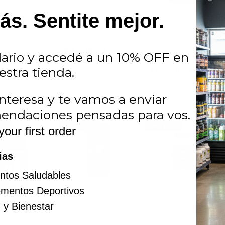
000,00
s. Sentite mejor.
00,00
con
CLA1000 x 90 Caps.
rencia o
(Star Nutrition)
to
Lipo Training x 60
$31.500,00
ario y accedé a un 10% OFF en
Comp (Nucleo Fit)
$28.350,00
con
estra tienda.
Transferencia o
$19.400,00
depósito
$17.460,00
con
Transferencia o
nteresa y te vamos a enviar
depósito
endaciones pensadas para vos.
OCK
SIN STOCK
SIN STOCK
your first order
ias
ntos Saludables
ementos Deportivos
Thermogenix
L-Carnitina x 60 caps
 y Bienestar
Destroyer (Hoch Sport)
(Ultratech)