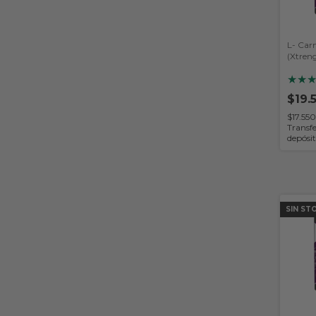
L- Carn
(Xtren
★
★
$19.
$17.55
Transfe
depósi
SIN ST