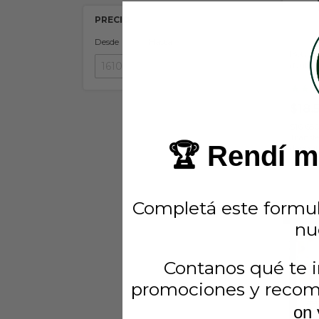
PRECIO
Desde
Hasta
Beta 1
(Nutre
APLICAR
★
★
$18.
$16.65
Transfe
🏆 Rendí má
depósi
Completá este formul
SIN ST
nu
Contanos qué te i
promociones y recom
on 