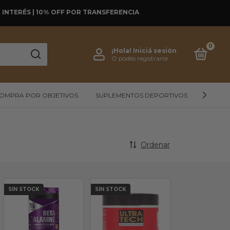
SIN INTERÉS | 10% OFF POR TRANSFERENCIA
0
¡Hola!
Iniciá sesión
O podés registrarte
OMPRA POR OBJETIVOS
SUPLEMENTOS DEPORTIVOS
ALIMEN
Ordenar
SIN STOCK
SIN STOCK