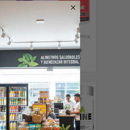
Beta Alanine x 180 cap
(Xtrenght)
$21.400,00
Beta Alanine x 300 g
(Ultratech)
$19.260,00
con
Transferencia o
$36.200,00
depósito
$32.580,00
con
Transferencia o
depósito
SIN STOCK
SIN STOCK