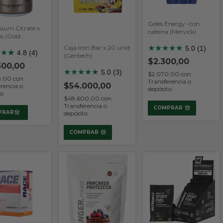
Geles Energy -con
ium Citrate x
cafeina (Mervick)
s (Gold
on)
★
★
★
★
★
Caja Iron Bar x 20 unid
5.0 (1)
★
★
★
★
4.8 (4)
(Gentech)
$2.300,00
300,00
★
★
★
★
★
5.0 (3)
$2.070,00
con
0,00
con
Transferencia o
$54.000,00
rencia o
depósito
to
$48.600,00
con
Transferencia o
COMPRAR
depósito
COMPRAR