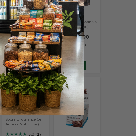
Omega 3 - Fish Oil x
30 caps (Gold
Nutrition)
★
★
★
★
★
100% Whey Protein x 5
5.0 (1)
lb (Gold Nutrition)
$37.400,00
$240.300,00
$33.660,00
con
Transferencia o
$216.270,00
con
depósito
Transferencia o
depósito
COMPRAR
COMPRAR
Sobre Endurance Gel
Amino (Nutremax)
★
★
★
★
★
5.0 (1)