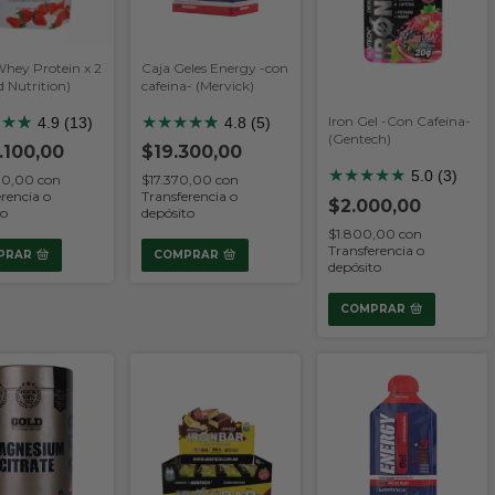
hey Protein x 2
Caja Geles Energy -con
d Nutrition)
cafeina- (Mervick)
★
★
★
★
★
★
★
★
★
★
Iron Gel -Con Cafeina-
4.9 (13)
4.8 (5)
(Gentech)
.100,00
$19.300,00
★
★
★
★
★
5.0 (3)
90,00
con
$17.370,00
con
rencia o
Transferencia o
$2.000,00
to
depósito
$1.800,00
con
Transferencia o
PRAR
COMPRAR
depósito
COMPRAR