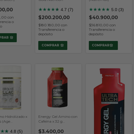
00,00
★
★
★
★
★
★
★
★
★
★
★
4.7 (7)
5.0 (3)
$200.200,00
$40.900,00
0,00
con
rencia o
$180.180,00
con
$36.810,00
con
to
Transferencia o
Transferencia o
depósito
depósito
PRAR
COMPRAR
no Hidrolizado x
Energy Gel Amino con
s (Age
Cafeína x 32 g
ique)
(Ultratech)
★
★
★
★
$3.400,00
4.8 (5)