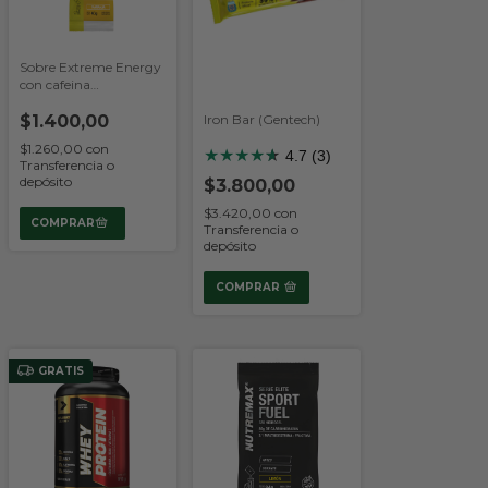
Sobre Extreme Energy
con cafeina
(Nutremax)
$1.400,00
Iron Bar (Gentech)
$1.260,00
con
★
★
★
★
★
★
4.7 (3)
Transferencia o
depósito
$3.800,00
$3.420,00
con
Transferencia o
depósito
COMPRAR
GRATIS