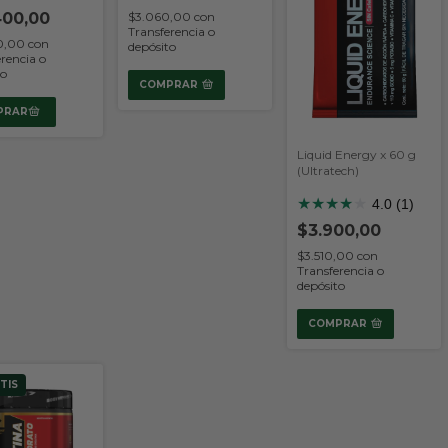
400,00
$3.060,00
con
Transferencia o
60,00
con
depósito
rencia o
to
COMPRAR
Liquid Energy x 60 g
(Ultratech)
★
★
★
★
★
4.0 (1)
$3.900,00
$3.510,00
con
Transferencia o
depósito
COMPRAR
TIS