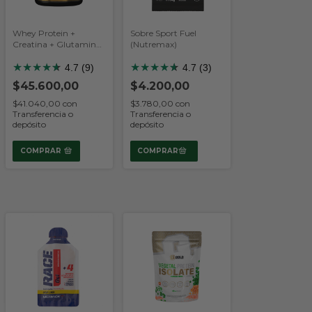
Whey Protein +
Sobre Sport Fuel
Creatina + Glutamina
(Nutremax)
x 1 kg (Body Advance)
★
★
★
★
★
★
★
★
★
★
★
★
4.7 (9)
4.7 (3)
$45.600,00
$4.200,00
$41.040,00
con
$3.780,00
con
Transferencia o
Transferencia o
depósito
depósito
COMPRAR