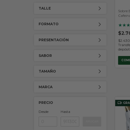
TALLE
Sobre 
Cafein
FORMATO
★
★
$2.7
PRESENTACIÓN
$2.43
Transfe
depósi
SABOR
COM
TAMAÑO
MARCA
PRECIO
GRA
Desde
Hasta
APLICAR