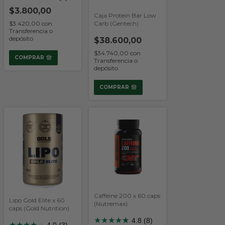
$3.800,00
Caja Protein Bar Low
$3.420,00
con
Carb (Gentech)
Transferencia o
depósito
$38.600,00
$34.740,00
con
COMPRAR
Transferencia o
depósito
COMPRAR
Caffeine 200 x 60 caps
Lipo Gold Elite x 60
(Nutremax)
caps (Gold Nutrition)
★
★
★
★
★
★
4.8 (8)
★
★
★
★
★
4.0 (3)