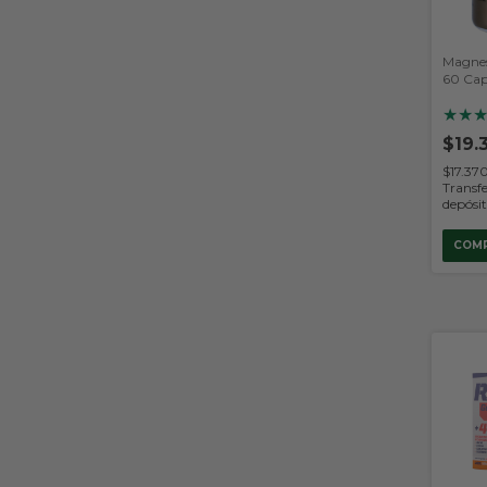
Magnes
60 Cap
Nutriti
★
★
$19.
$17.37
Transfe
depósi