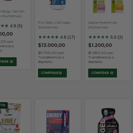
Energy Gel con
a (Nutremax)
Pro Salts x 60 caps
Sobre Hydromax
★
★
★
★
4.8 (5)
(Nutremax)
(Nutremax)
00,00
★
★
★
★
★
★
★
★
★
★
★
4.8 (17)
5.0 (2)
0,00
con
$13.000,00
$1.200,00
rencia o
to
$11.700,00
con
$1.080,00
con
Transferencia o
Transferencia o
depósito
depósito
PRAR
COMPRAR
TIS