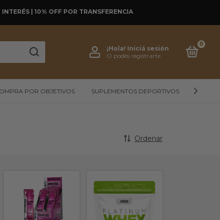
SIN INTERÉS | 10% OFF POR TRANSFERENCIA
0
¡Hola!
Iniciá sesión
O podés registrarte
OMPRA POR OBJETIVOS
SUPLEMENTOS DEPORTIVOS
ALIMEN
Ordenar