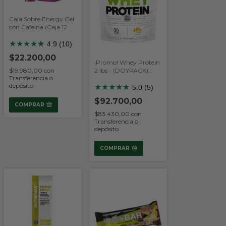
Caja Sobre Energy Gel
con Cafeina (Caja 12
Unidades) (Nutremax)
★
★
★
★
★
★
4.9 (10)
$22.200,00
¡Promo! Whey Protein
$19.980,00
con
2 lbs - (DOYPACK)
Transferencia o
(Star Nutrition)
depósito
★
★
★
★
★
5.0 (5)
$92.700,00
COMPRAR
$83.430,00
con
Transferencia o
depósito
COMPRAR