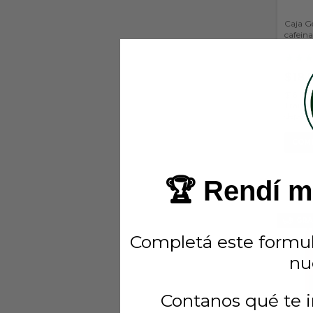
Caja Ge
cafein
(Mervi
★
★
$18.
$16.65
Transfe
depósi
COM
🏆 Rendí má
GRA
Completá este formul
nu
Contanos qué te i