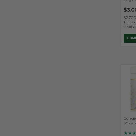
$3.0
$2.70
Transfe
depósi
COM
Colage
60 cap
Biolog
★
★