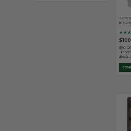
100% W
lb (Gol
★
★
$100
$90.0
Transfe
depósi
COM