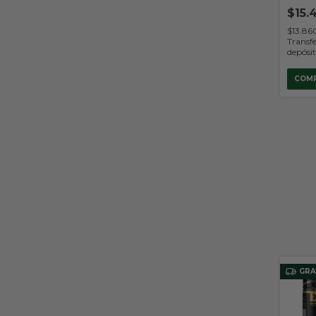
$15.
$13.8
Transfe
depósi
GRA