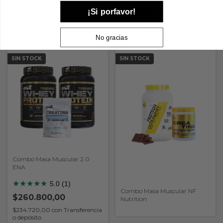
o depósito
¡Si porfavor!
$178.200,00
$160.380,00
con
Transferencia
o depósito
No gracias
SIN STOCK
SIN STOCK
Combo Masa Muscular 2.0
ENA
★
★
★
★
★
5.0 (1)
Combo Masa Muscular NF
$260.800,00
Nutrition
$234.720,00
con
Transferencia
o depósito