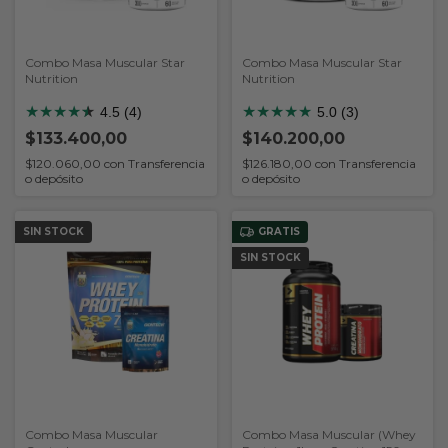
Combo Masa Muscular Star
Combo Masa Muscular Star
Nutrition
Nutrition
★
★
★
★
★
★
★
★
★
★
★
4.5 (4)
5.0 (3)
$133.400,00
$140.200,00
$120.060,00
con
Transferencia
$126.180,00
con
Transferencia
o depósito
o depósito
SIN STOCK
GRATIS
SIN STOCK
Combo Masa Muscular
Combo Masa Muscular (Whey