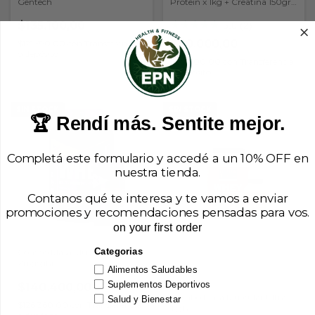
Gentech
Protein x 1kg + Creatina 150gr)
(Body Advance)
$135.100,00
★
★
★
★
★
5.0 (2)
$60.000,00
$121.590,00
con
Transferencia
o depósito
$54.000,00
con
Transferencia
o depósito
SIN STOCK
SIN STOCK
🏆 Rendí más. Sentite mejor.
Completá este formulario y accedé a un 10% OFF en
nuestra tienda.
Contanos qué te interesa y te vamos a enviar
promociones y recomendaciones pensadas para vos.
on your first order
Categorias
Combo Masa Muscular
Xtrenght
Alimentos Saludables
Suplementos Deportivos
$140.400,00
Combo Masa Muscular Ultra
Salud y Bienestar
$126.360,00
con
Transferencia
Tech