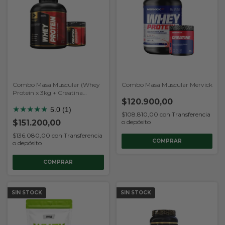
Combo Masa Muscular (Whey
Combo Masa Muscular Mervick
Protein x 3kg + Creatina
300gr) (Body Advance)
$120.900,00
★
★
★
★
★
5.0 (1)
$108.810,00
con
Transferencia
o depósito
$151.200,00
$136.080,00
con
Transferencia
COMPRAR
o depósito
COMPRAR
SIN STOCK
SIN STOCK