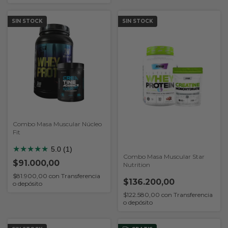
SIN STOCK
SIN STOCK
Combo Masa Muscular Núcleo
Fit
★
★
★
★
★
5.0 (1)
Combo Masa Muscular Star
$91.000,00
Nutrition
$81.900,00
con
Transferencia
$136.200,00
o depósito
$122.580,00
con
Transferencia
o depósito