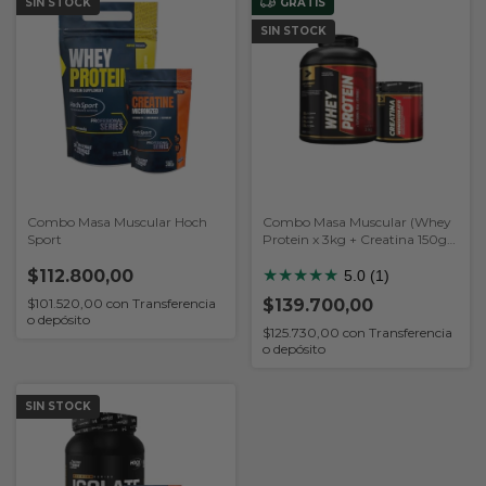
SIN STOCK
GRATIS
SIN STOCK
Combo Masa Muscular Hoch
Combo Masa Muscular (Whey
Sport
Protein x 3kg + Creatina 150gr)
(Body Advance)
$112.800,00
★
★
★
★
★
5.0 (1)
$139.700,00
$101.520,00
con
Transferencia
o depósito
$125.730,00
con
Transferencia
o depósito
SIN STOCK