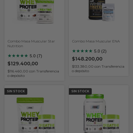
Combo Masa Muscular Star
Combo Masa Muscular ENA
Nutrition
★
★
★
★
★
5.0 (2)
★
★
★
★
★
5.0 (7)
$148.200,00
$129.400,00
$133.380,00
con
Transferencia
o depósito
$116.460,00
con
Transferencia
o depósito
SIN STOCK
SIN STOCK