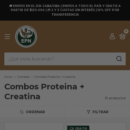
🚚 ENVÍOS EN EL DÍA CABA/GBA | ENVÍOS A TODO EL PAÍS Y GRATIS A
PARTIR DE $120.000 | 💳 2 Y 3 CUOTAS SIN INTERÉS | 10% OFF POR
TRANSFERENCIA
0
Inicio
>
Combos
>
Combos Proteina + Creatina
Combos Proteina +
Creatina
19 productos
ORDENAR
FILTRAR
GRATIS