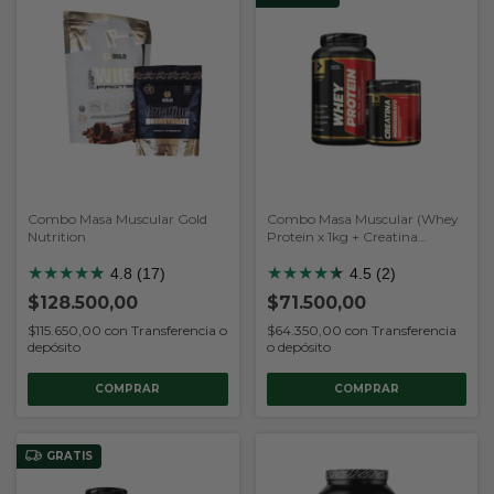
Combo Masa Muscular Gold
Combo Masa Muscular (Whey
Nutrition
Protein x 1kg + Creatina
300gr) (Body Advance)
★
★
★
★
★
★
★
★
★
★
★
★
4.8 (17)
4.5 (2)
$128.500,00
$71.500,00
$115.650,00
con
Transferencia o
$64.350,00
con
Transferencia
depósito
o depósito
COMPRAR
COMPRAR
GRATIS