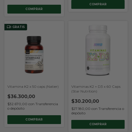
GRATIS
Vitamina K2 x 50 caps (Natier)
Vitaminas K2 + D3 x 60 Caps
(Star Nutrition)
$36.300,00
$30.200,00
$32.670,00
con
Transferencia
o depósito
$27.180,00
con
Transferencia o
depósito