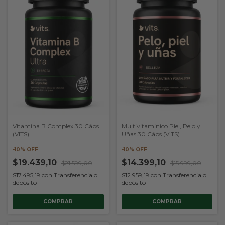
Vitamina B Complex 30 Cáps
Multivitaminico Piel, Pelo y
(VITS)
Uñas 30 Cáps (VITS)
-
10
% OFF
-
10
% OFF
$19.439,10
$14.399,10
$21.599,00
$15.999,00
$17.495,19
con
Transferencia o
$12.959,19
con
Transferencia o
depósito
depósito