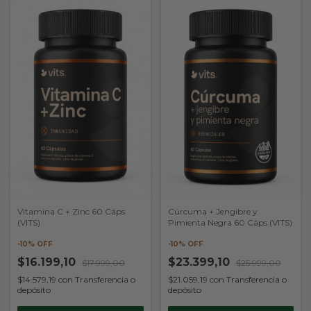
Cúrcuma + Jengibre y
Vitamina C + Zinc 60 Cáps
Pimienta Negra 60 Cáps (VITS)
(VITS)
-
10
% OFF
-
10
% OFF
$23.399,10
$16.199,10
$25.999,00
$17.999,00
$21.059,19
con
Transferencia o
$14.579,19
con
Transferencia o
depósito
depósito