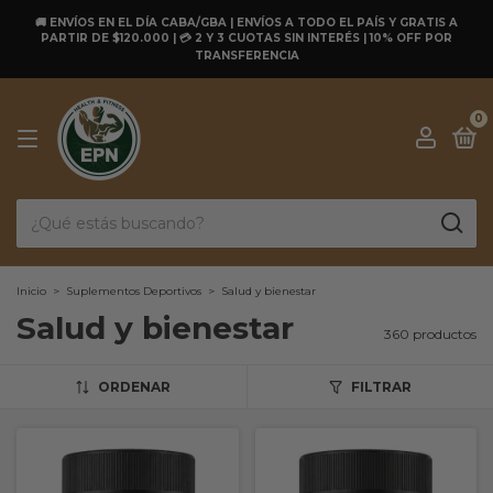
🚚 ENVÍOS EN EL DÍA CABA/GBA | ENVÍOS A TODO EL PAÍS Y GRATIS A
PARTIR DE $120.000 | 💳 2 Y 3 CUOTAS SIN INTERÉS | 10% OFF POR
TRANSFERENCIA
0
Inicio
>
Suplementos Deportivos
>
Salud y bienestar
Salud y bienestar
360 productos
ORDENAR
FILTRAR