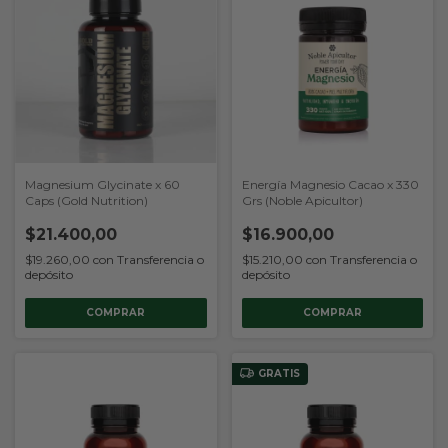
Magnesium Glycinate x 60
Energía Magnesio Cacao x 330
Caps (Gold Nutrition)
Grs (Noble Apicultor)
$21.400,00
$16.900,00
$19.260,00
con
Transferencia o
$15.210,00
con
Transferencia o
depósito
depósito
GRATIS