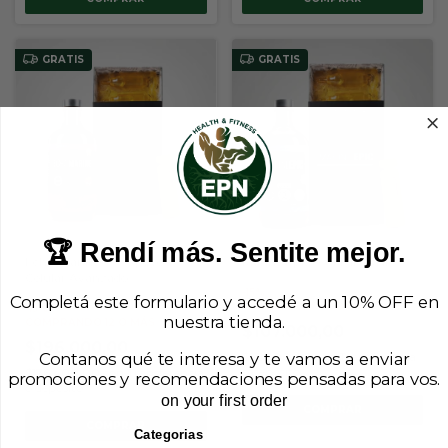
GRATIS
GRATIS
🏆 Rendí más. Sentite mejor.
EchA Marine® -- Apoyo
Marine Epic® ALL IN ONE
Celular Avanzado
-15%
Completá este formulario y accedé a un 10% OFF en
COMPRANDO 12 O MÁS
-15%
nuestra tienda.
COMPRANDO 12 O MÁS
$107.000,00
$196.000,00
Contanos qué te interesa y te vamos a enviar
$96.300,00
con
Transferencia
o depósito
$176.400,00
con
Transferencia
promociones y recomendaciones pensadas para vos.
o depósito
on your first order
COMPRAR
COMPRAR
Categorias