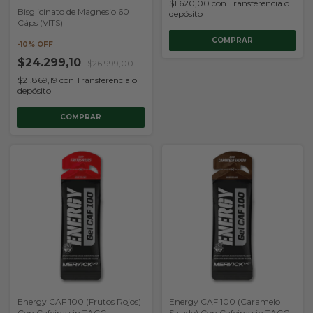
$1.620,00
con
Transferencia o
Bisglicinato de Magnesio 60
depósito
Cáps (VITS)
-
10
% OFF
$24.299,10
$26.999,00
$21.869,19
con
Transferencia o
depósito
Energy CAF 100 (Frutos Rojos)
Energy CAF 100 (Caramelo
Con Cafeina sin TACC
Salado) Con Cafeina sin TACC