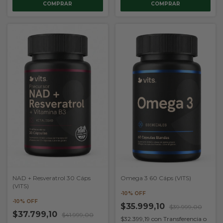
Omega 3 60 Cáps (VITS)
NAD + Resveratrol 30 Cáps
(VITS)
-
10
% OFF
-
10
% OFF
$35.999,10
$39.999,00
$37.799,10
$41.999,00
$32.399,19
con
Transferencia o