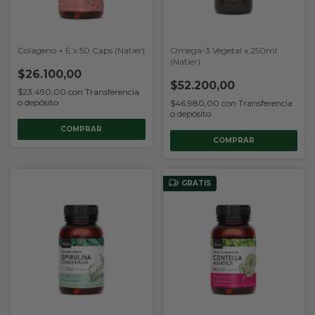
Colageno + E x 50 Caps (Natier)
Omega-3 Vegetal x 250ml
(Natier)
$26.100,00
$52.200,00
$23.490,00
con
Transferencia
o depósito
$46.980,00
con
Transferencia
o depósito
GRATIS