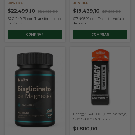
-
10
% OFF
-
10
% OFF
$22.499,10
$19.439,10
$24.999,00
$21.599,00
$20.249,19
con
Transferencia o
$17.495,19
con
Transferencia o
depósito
depósito
Energy CAF 100 (Café Naranja)
Con Cafeina sin TACC
(Mervick)
$1.800,00