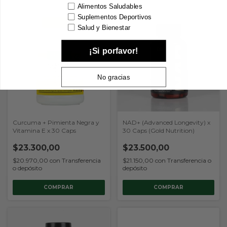
Alimentos Saludables
Suplementos Deportivos
Salud y Bienestar
¡Si porfavor!
No gracias
Curcuma + Pimienta Negra y
NAD+ (Advanced Longevity) x
Vitamina E x 30 Caps
30 Caps (Gold Nutrition)
$23.300,00
$23.500,00
$20.970,00
con
Transferencia
$21.150,00
con
Transferencia o
o depósito
depósito