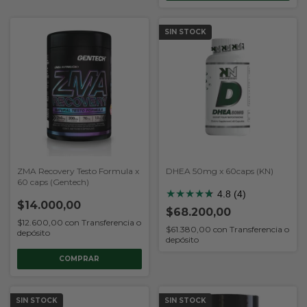
SIN STOCK
ZMA Recovery Testo Formula x
DHEA 50mg x 60caps (KN)
60 caps (Gentech)
★
★
★
★
★
★
4.8 (4)
$14.000,00
$68.200,00
$12.600,00
con
Transferencia o
$61.380,00
con
Transferencia o
depósito
depósito
SIN STOCK
SIN STOCK