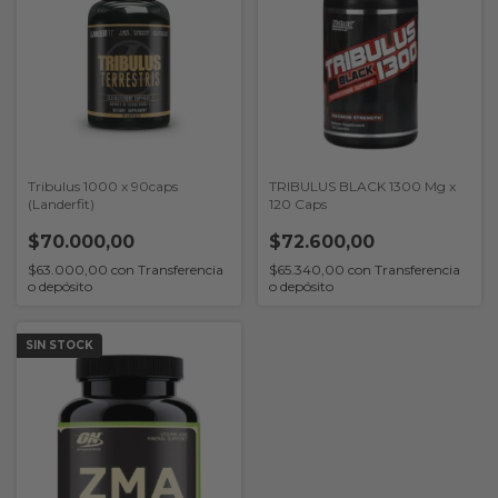
Tribulus 1000 x 90caps
TRIBULUS BLACK 1300 Mg x
(Landerfit)
120 Caps
$70.000,00
$72.600,00
$63.000,00
con
Transferencia
$65.340,00
con
Transferencia
o depósito
o depósito
SIN STOCK