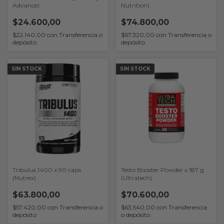
Advance)
Nutrition)
$24.600,00
$74.800,00
$22.140,00
con
Transferencia o
$67.320,00
con
Transferencia o
depósito
depósito
SIN STOCK
SIN STOCK
Tribulus 1400 x 90 caps
Testo Booster Powder x 187 g
(Nutrex)
(Ultratech)
$63.800,00
$70.600,00
$57.420,00
con
Transferencia o
$63.540,00
con
Transferencia
depósito
o depósito