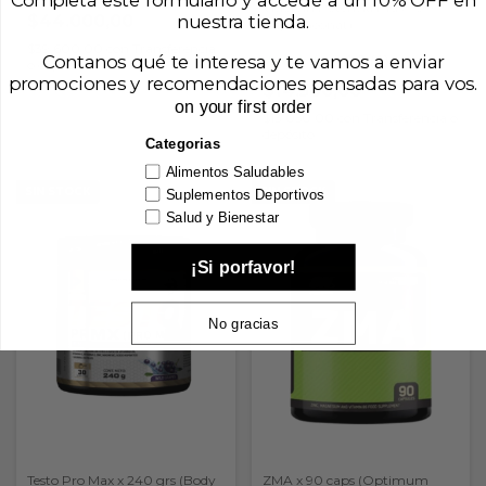
Completá este formulario y accedé a un 10% OFF en
Vigorcín Potencia Plus x 30
nuestra tienda.
$44.000,00
Caps (Geonat)
$39.600,00
con
Transferencia
Contanos qué te interesa y te vamos a enviar
★
★
★
★
★
4.0 (1)
o depósito
promociones y recomendaciones pensadas para vos.
$14.500,00
on your first order
$13.050,00
con
Transferencia o
depósito
Categorias
Alimentos Saludables
SIN STOCK
SIN STOCK
Suplementos Deportivos
Salud y Bienestar
¡Si porfavor!
No gracias
Testo Pro Max x 240 grs (Body
ZMA x 90 caps (Optimum