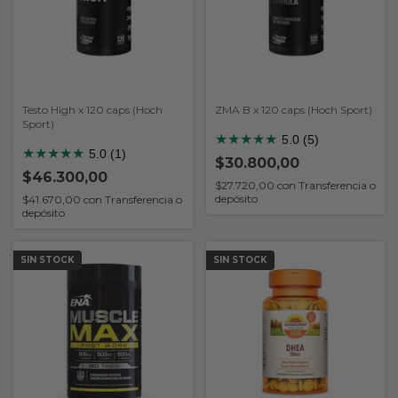
Testo High x 120 caps (Hoch
ZMA B x 120 caps (Hoch Sport)
Sport)
★
★
★
★
★
5.0 (5)
★
★
★
★
★
5.0 (1)
$30.800,00
$46.300,00
$27.720,00
con
Transferencia o
depósito
$41.670,00
con
Transferencia o
depósito
SIN STOCK
SIN STOCK