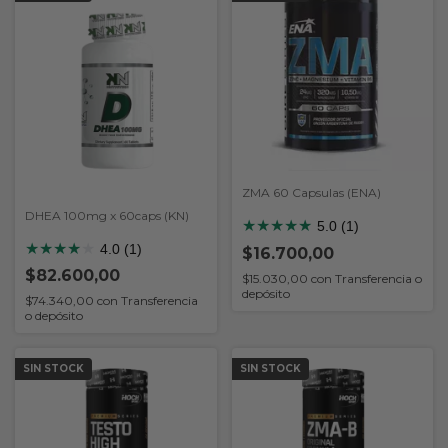
ZMA 60 Capsulas (ENA)
DHEA 100mg x 60caps (KN)
★
★
★
★
★
5.0 (1)
★
★
★
★
★
4.0 (1)
$16.700,00
$82.600,00
$15.030,00
con
Transferencia o
depósito
$74.340,00
con
Transferencia
o depósito
SIN STOCK
SIN STOCK