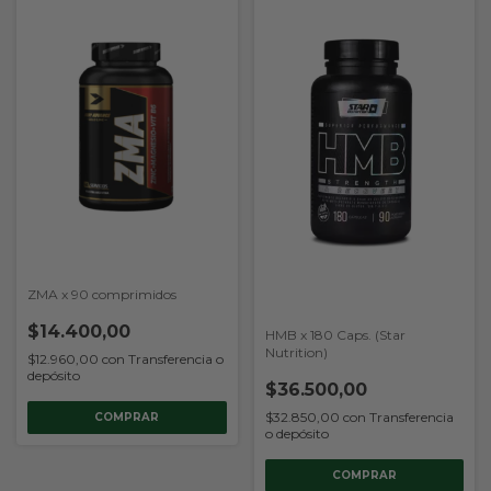
ZMA x 90 comprimidos
$14.400,00
HMB x 180 Caps. (Star
Nutrition)
$12.960,00
con
Transferencia o
depósito
$36.500,00
$32.850,00
con
Transferencia
o depósito
COMPRAR