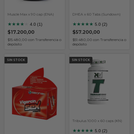
Muscle Max x 90 cap (ENA)
DHEA x 60 Tabs (Sundown)
★
★
★
★
★
★
★
★
★
★
4.0 (1)
5.0 (2)
$17.200,00
$57.200,00
$15.480,00
con
Transferencia o
$51.480,00
con
Transferencia o
depósito
depósito
SIN STOCK
SIN STOCK
Tribulus 1000 x 60 caps (KN)
★
★
★
★
★
5.0 (2)