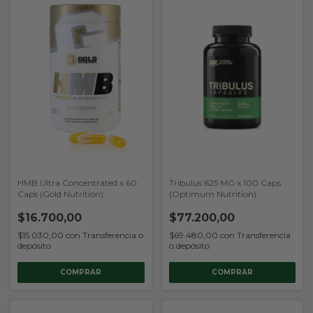
HMB Ultra Concentrated x 60
Tribulus 625 MG x 100 Caps
Caps (Gold Nutrition)
(Optimum Nutrition)
$16.700,00
$77.200,00
$15.030,00
con
Transferencia o
$69.480,00
con
Transferencia
depósito
o depósito