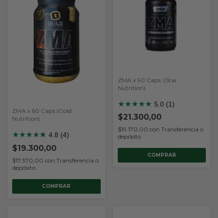
ZMA x 90 Caps. (Star
Nutrition)
★
★
★
★
★
5.0 (1)
ZMA x 60 Caps (Gold
$21.300,00
Nutrition)
$19.170,00
con
Transferencia o
★
★
★
★
★
★
4.8 (4)
depósito
$19.300,00
$17.370,00
con
Transferencia o
depósito