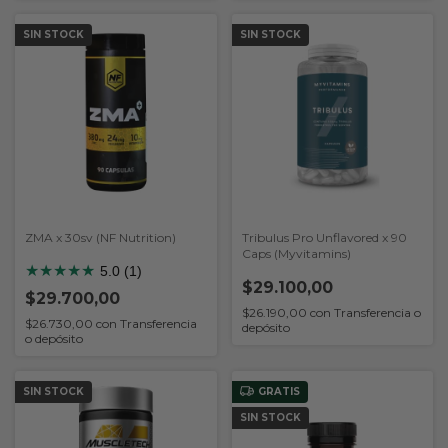
SIN STOCK
SIN STOCK
ZMA x 30sv (NF Nutrition)
Tribulus Pro Unflavored x 90
Caps (Myvitamins)
★
★
★
★
★
5.0 (1)
$29.100,00
$29.700,00
$26.190,00
con
Transferencia o
$26.730,00
con
Transferencia
depósito
o depósito
SIN STOCK
GRATIS
SIN STOCK