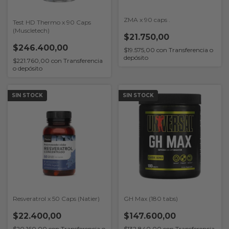
ZMA x 90 caps .
Test HD Thermo x 90 Caps
(Muscletech)
$21.750,00
$246.400,00
$19.575,00
con
Transferencia o
depósito
$221.760,00
con
Transferencia
o depósito
SIN STOCK
SIN STOCK
Resveratrol x 50 Caps (Natier)
GH Max (180 tabs)
$22.400,00
$147.600,00
$20.160,00
con
Transferencia o
$132.840,00
con
Transferencia