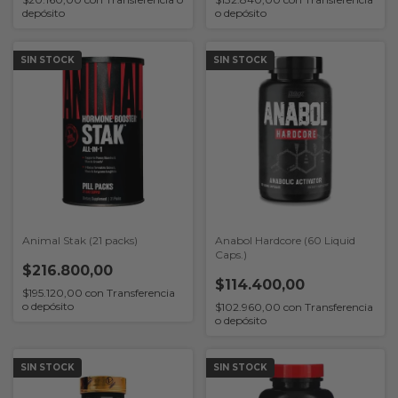
depósito
o depósito
SIN STOCK
SIN STOCK
Animal Stak (21 packs)
Anabol Hardcore (60 Liquid
Caps.)
$216.800,00
$114.400,00
$195.120,00
con
Transferencia
o depósito
$102.960,00
con
Transferencia
o depósito
SIN STOCK
SIN STOCK