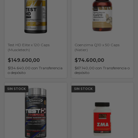
Test HD Elite x 120 Caps
Coenzima Q10 x 50 Caps
(Muscletech)
(Natier)
$149.600,00
$74.600,00
$134.640,00
con
Transferencia
$67.140,00
con
Transferencia o
o depósito
depósito
SIN STOCK
SIN STOCK