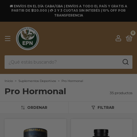
🚚 ENVÍOS EN EL DÍA CABA/GBA | ENVÍOS A TODO EL PAÍS Y GRATIS A
PARTIR DE $120.000 | 💳 2 Y 3 CUOTAS SIN INTERÉS | 10% OFF POR
TRANSFERENCIA
0
Inicio
>
Suplementos Deportivos
>
Pro Hormonal
Pro Hormonal
35 productos
ORDENAR
FILTRAR