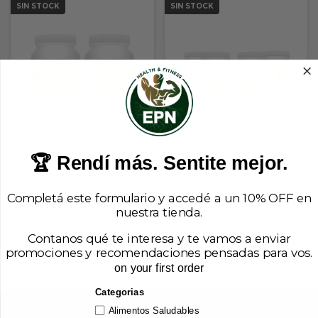
SIN STOCK
SIN STOCK
Hydromax Sport Drink 2x 1520
Nutremax Hydromax Sport
🏆 Rendí más. Sentite mejor.
gr (rinde 22 lt) Nutremax
Drink - Pack x4 (1520 g c/u)
★
★
★
★
★
$108.000,00
5.0 (1)
Completá este formulario y accedé a un 10% OFF en
$54.000,00
$97.200,00
con
Transferencia
nuestra tienda.
o depósito
$48.600,00
con
Transferencia
o depósito
Contanos qué te interesa y te vamos a enviar
promociones y recomendaciones pensadas para vos.
on your first order
Categorias
Alimentos Saludables