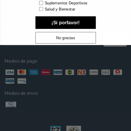
Suplementos Deportivos
Salud y Bienestar
¡Si porfavor!
NEWSLETTER
No gracias
Medios de pago
Medios de envío