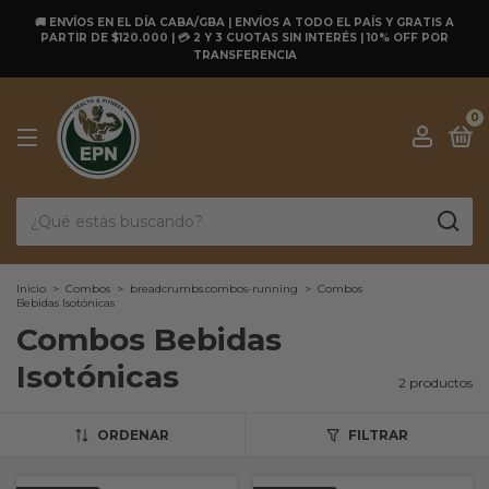
🚚 ENVÍOS EN EL DÍA CABA/GBA | ENVÍOS A TODO EL PAÍS Y GRATIS A
PARTIR DE $120.000 | 💳 2 Y 3 CUOTAS SIN INTERÉS | 10% OFF POR
TRANSFERENCIA
0
Inicio
>
Combos
>
breadcrumbs.combos-running
>
Combos
Bebidas Isotónicas
Combos Bebidas
Isotónicas
2 productos
ORDENAR
FILTRAR