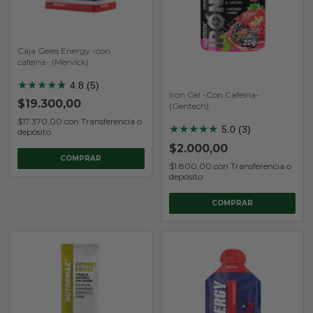
Caja Geles Energy -con
cafeina- (Mervick)
★
★
★
★
★
★
4.8 (5)
Iron Gel -Con Cafeina-
$19.300,00
(Gentech)
$17.370,00
con
Transferencia o
★
★
★
★
★
5.0 (3)
depósito
$2.000,00
COMPRAR
$1.800,00
con
Transferencia o
depósito
COMPRAR