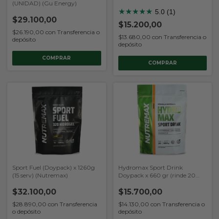
(UNIDAD) (Gu Energy)
★
★
★
★
★
5.0 (1)
$29.100,00
$15.200,00
$26.190,00
con
Transferencia o
$13.680,00
con
Transferencia o
depósito
depósito
COMPRAR
COMPRAR
Sport Fuel (Doypack) x 1260g
Hydromax Sport Drink
(15 serv) (Nutremax)
Doypack x 660 gr (rinde 20
serv) (Nutremax)
$32.100,00
$15.700,00
$28.890,00
con
Transferencia
$14.130,00
con
Transferencia o
o depósito
depósito