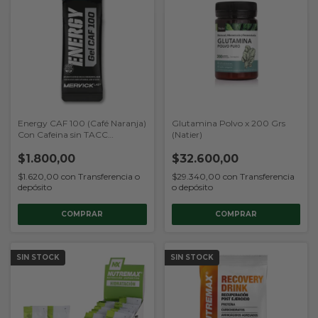
Energy CAF 100 (Café Naranja)
Glutamina Polvo x 200 Grs
Con Cafeina sin TACC
(Natier)
(Mervick)
$1.800,00
$32.600,00
$1.620,00
con
Transferencia o
$29.340,00
con
Transferencia
depósito
o depósito
SIN STOCK
SIN STOCK