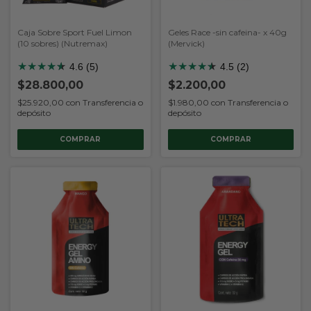
Caja Sobre Sport Fuel Limon
Geles Race -sin cafeina- x 40g
(10 sobres) (Nutremax)
(Mervick)
★
★
★
★
★
★
★
★
★
★
★
★
4.6 (5)
4.5 (2)
$28.800,00
$2.200,00
$25.920,00
con
Transferencia o
$1.980,00
con
Transferencia o
depósito
depósito
COMPRAR