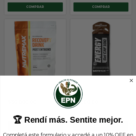
COMPRAR
RECOVERY Drink Doypack x
Energy CAF 100 (Caramelo
900 gr (rinde 15 serv)
Salado) Con Cafeina sin TACC
(Nutremax)
(Mervick)
$36.800,00
$1.800,00
$33.120,00
con
Transferencia o
$1.620,00
con
Transferencia o
depósito
depósito
🏆 Rendí más. Sentite mejor.
COMPRAR
Completá este formulario y accedé a un 10% OFF en