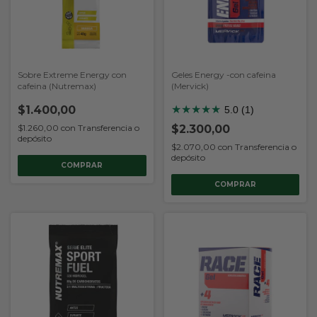
Sobre Extreme Energy con
Geles Energy -con cafeina
cafeina (Nutremax)
(Mervick)
$1.400,00
★
★
★
★
★
5.0 (1)
$2.300,00
$1.260,00
con
Transferencia o
depósito
$2.070,00
con
Transferencia o
depósito
COMPRAR