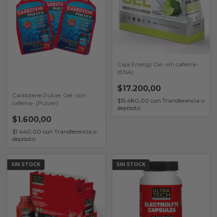
Caja Enargy Gel -sin cafeina-
(ENA)
$17.200,00
Carbotene Pulver Gel -con
$15.480,00
con
Transferencia o
cafeina- (Pulver)
depósito
$1.600,00
$1.440,00
con
Transferencia o
depósito
SIN STOCK
SIN STOCK