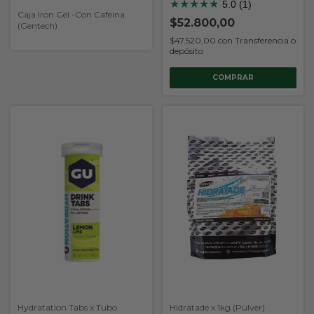
★
★
★
★
★
5.0 (1)
Caja Iron Gel -Con Cafeina
$52.800,00
(Gentech)
$47.520,00
con
Transferencia o
depósito
COMPRAR
Hydratation Tabs x Tubo
Hidratade x 1kg (Pulver)