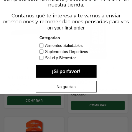
nuestra tienda.
Contanos qué te interesa y te vamos a enviar
promociones y recomendaciones pensadas para vos.
on your first order
Categorias
Alimentos Saludables
Suplementos Deportivos
Salud y Bienestar
Scoop Spoon x 5 Grs
Energy CAF 100 (Frutos Rojos)
¡Si porfavor!
Con Cafeina sin TACC
$3.100,00
(Mervick)
$1.800,00
$2.790,00
con
Transferencia o
No gracias
depósito
$1.620,00
con
Transferencia o
depósito
COMPRAR