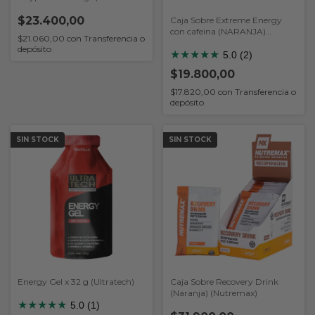
serv) (Nutremax)
$23.400,00
Caja Sobre Extreme Energy
con cafeina (NARANJA)
$21.060,00
con
Transferencia o
(Nutremax)
depósito
★
★
★
★
★
5.0 (2)
$19.800,00
$17.820,00
con
Transferencia o
depósito
SIN STOCK
SIN STOCK
Energy Gel x 32 g (Ultratech)
Caja Sobre Recovery Drink
(Naranja) (Nutremax)
★
★
★
★
★
5.0 (1)