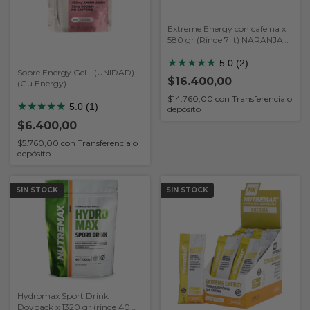
Extreme Energy con cafeina x
580 gr (Rinde 7 lt) NARANJA
(Nutremax)
★
★
★
★
★
5.0 (2)
Sobre Energy Gel - (UNIDAD)
$16.400,00
(Gu Energy)
$14.760,00
con
Transferencia o
★
★
★
★
★
5.0 (1)
depósito
$6.400,00
$5.760,00
con
Transferencia o
depósito
SIN STOCK
SIN STOCK
Hydromax Sport Drink
Doypack x 1320 gr (rinde 40