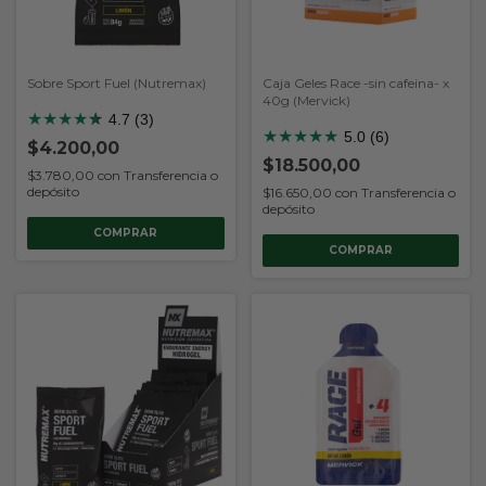
Sobre Sport Fuel (Nutremax)
Caja Geles Race -sin cafeina- x
40g (Mervick)
★
★
★
★
★
★
4.7 (3)
★
★
★
★
★
5.0 (6)
$4.200,00
$18.500,00
$3.780,00
con
Transferencia o
depósito
$16.650,00
con
Transferencia o
depósito
COMPRAR