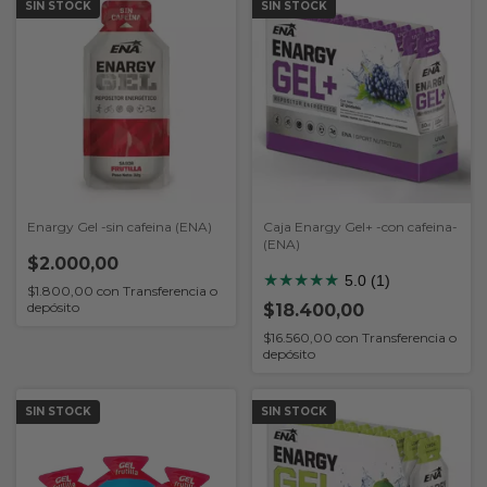
SIN STOCK
SIN STOCK
Enargy Gel -sin cafeina (ENA)
Caja Enargy Gel+ -con cafeina-
(ENA)
$2.000,00
★
★
★
★
★
5.0 (1)
$1.800,00
con
Transferencia o
depósito
$18.400,00
$16.560,00
con
Transferencia o
depósito
SIN STOCK
SIN STOCK