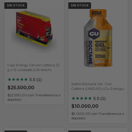
SIN STOCK
SIN STOCK
Caja Energy Gel con cafeína 32
g x 12 unidades (Ultratech)
★
★
★
★
★
5.0 (1)
Sobre Roctane Gel -Con
$25.500,00
Cafeina (UNIDAD) (Gu Energy)
$22.950,00
con
Transferencia o
★
★
★
★
★
5.0 (1)
depósito
$10.000,00
$9.000,00
con
Transferencia o
depósito