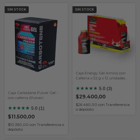
SIN STOCK
SIN STOCK
Caja Energy Gel Amino con
Cafeína x 32 g x 12 unidades
(Ultratech)
★
★
★
★
★
5.0 (3)
Caja Carbotene Pulver Gel -
$29.400,00
con cafeina (Pulver)
$26.460,00
con
Transferencia
★
★
★
★
★
5.0 (1)
o depósito
$11.500,00
$10.350,00
con
Transferencia o
depósito