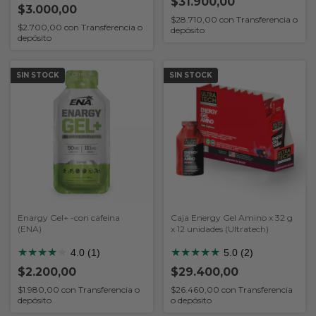
$31.900,00
$3.000,00
$28.710,00
con
Transferencia o
$2.700,00
con
Transferencia o
depósito
depósito
SIN STOCK
SIN STOCK
Enargy Gel+ -con cafeina
Caja Energy Gel Amino x 32 g
(ENA)
x 12 unidades (Ultratech)
★
★
★
★
★
★
★
★
★
★
4.0 (1)
5.0 (2)
$2.200,00
$29.400,00
$1.980,00
con
Transferencia o
$26.460,00
con
Transferencia
depósito
o depósito