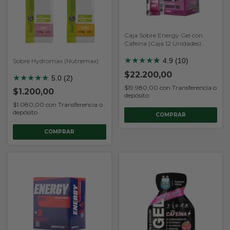
Caja Sobre Energy Gel con
Cafeina (Caja 12 Unidades)
(Nutremax)
★
★
★
★
★
★
4.9 (10)
Sobre Hydromax (Nutremax)
$22.200,00
★
★
★
★
★
5.0 (2)
$19.980,00
con
Transferencia o
$1.200,00
depósito
$1.080,00
con
Transferencia o
depósito
COMPRAR
COMPRAR