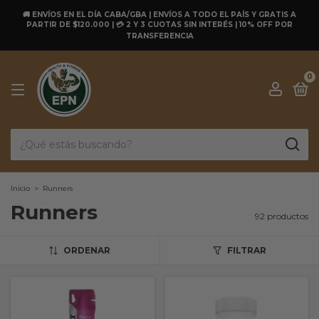
🚚 ENVÍOS EN EL DÍA CABA/GBA | ENVÍOS A TODO EL PAÍS Y GRATIS A
PARTIR DE $120.000 | 💳 2 Y 3 CUOTAS SIN INTERÉS | 10% OFF POR
TRANSFERENCIA
0
Inicio
>
Runners
Runners
92 productos
ORDENAR
FILTRAR