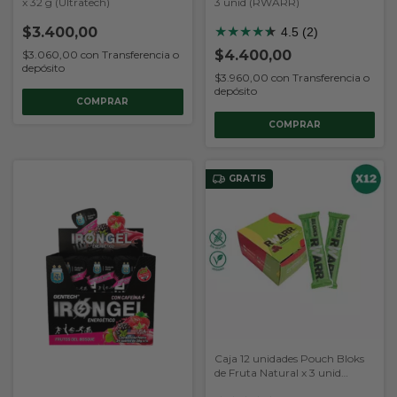
x 32 g (Ultratech)
3 unid (RWARR)
$3.400,00
★
★
★
★
★
★
4.5 (2)
$4.400,00
$3.060,00
con
Transferencia o
depósito
$3.960,00
con
Transferencia o
depósito
COMPRAR
COMPRAR
GRATIS
Caja 12 unidades Pouch Bloks
de Fruta Natural x 3 unid
(RWARR)