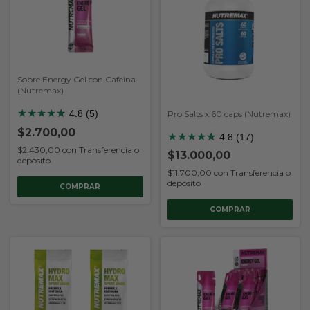
Sobre Energy Gel con Cafeina
(Nutremax)
★
★
★
★
★
★
4.8 (5)
Pro Salts x 60 caps (Nutremax)
$2.700,00
★
★
★
★
★
★
4.8 (17)
$2.430,00
con
Transferencia o
$13.000,00
depósito
$11.700,00
con
Transferencia o
depósito
COMPRAR