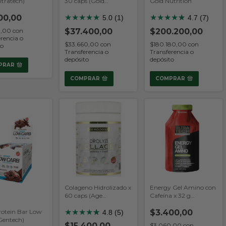
ltratech)
30 caps (Gold
Gold Nutrition
Nutrition)
00,00
★
★
★
★
★
★
★
★
★
★
★
5.0 (1)
4.7 (7)
$37.400,00
$200.200,00
0,00
con
rencia o
$33.660,00
con
$180.180,00
con
to
Transferencia o
Transferencia o
depósito
depósito
PRAR
COMPRAR
COMPRAR
Colageno Hidrolizado x
Energy Gel Amino con
60 caps (Age
Cafeína x 32 g
Biologique)
(Ultratech)
★
★
★
★
★
★
$3.400,00
rotein Bar Low
4.8 (5)
Gentech)
$15.400,00
$3.060,00
con