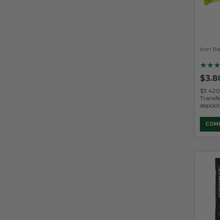
Iron B
★
★
$3.8
$3.42
Transfe
depósi
COM