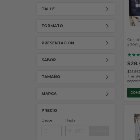
TALLE
FORMATO
Creati
PRESENTACIÓN
x 300 g
Nutriti
★
★
SABOR
$28.
$25.5
Transfe
TAMAÑO
depósi
MARCA
PRECIO
Desde
Hasta
APLICAR