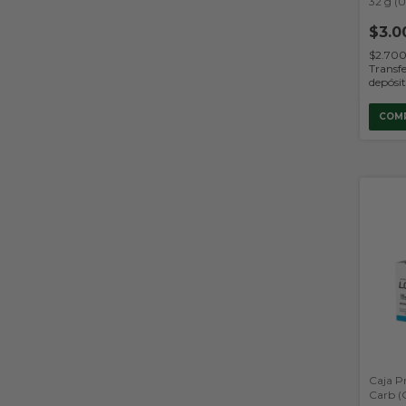
32 g (U
$3.0
$2.70
Transfe
depósi
COM
Caja P
Carb (