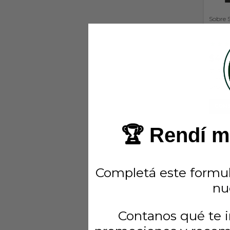
Sobre 
(Nutre
★
★
$4.2
$3.78
Transfe
depósi
🏆 Rendí má
Completá este formul
nu
Contanos qué te i