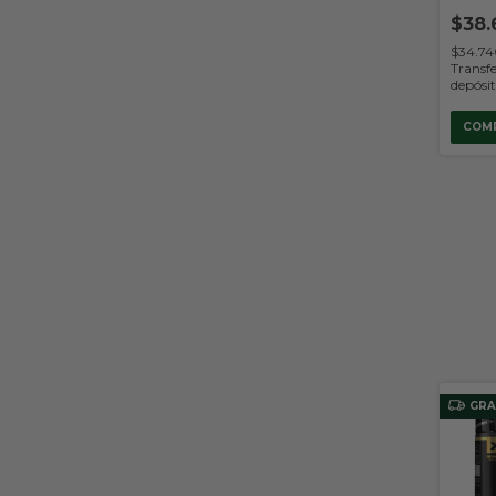
$38.
$34.7
Transfe
depósi
COM
GRA