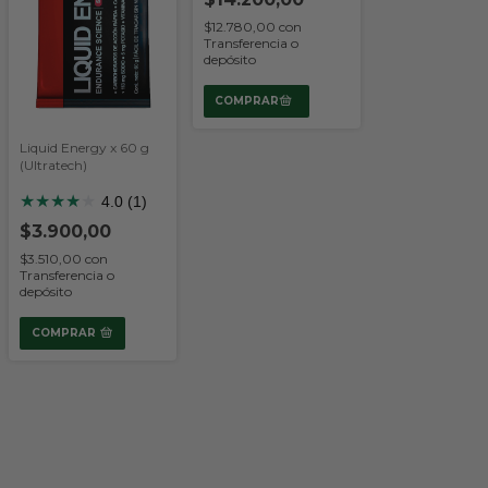
$12.780,00
con
Transferencia o
depósito
Liquid Energy x 60 g
(Ultratech)
★
★
★
★
★
4.0 (1)
$3.900,00
$3.510,00
con
Transferencia o
depósito
COMPRAR