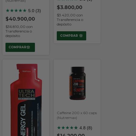
(Nutremax)
$3.800,00
★
★
★
★
★
5.0 (3)
$3.420,00
con
$40.900,00
Transferencia o
depósito
$36.810,00
con
Transferencia o
depósito
COMPRAR
Caffeine 200 x 60 caps
(Nutremax)
★
★
★
★
★
★
4.8 (8)
$14.200,00