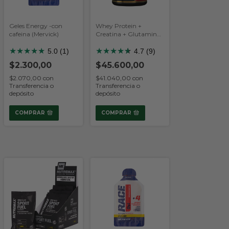
Geles Energy -con
Whey Protein +
cafeina (Mervick)
Creatina + Glutamina
x 1 kg (Body Advance)
★
★
★
★
★
★
★
★
★
★
★
5.0 (1)
4.7 (9)
$2.300,00
$45.600,00
$2.070,00
con
$41.040,00
con
Transferencia o
Transferencia o
depósito
depósito
COMPRAR
COMPRAR