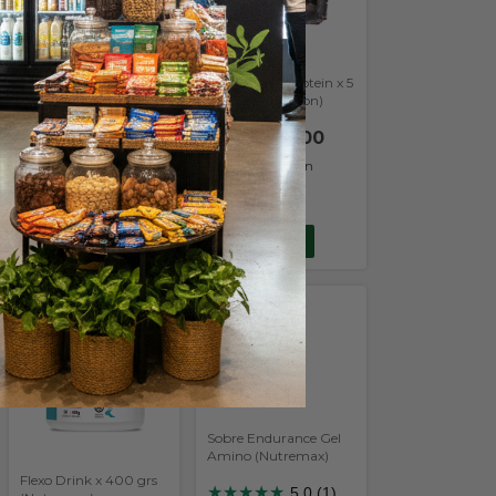
Energy Gel Amino x 32
g (Ultratech)
★
★
★
★
★
100% Whey Protein x 5
4.0 (1)
lb (Gold Nutrition)
$3.400,00
$240.300,00
$3.060,00
con
Transferencia o
$216.270,00
con
depósito
Transferencia o
depósito
COMPRAR
COMPRAR
Sobre Endurance Gel
Amino (Nutremax)
Flexo Drink x 400 grs
★
★
★
★
★
5.0 (1)