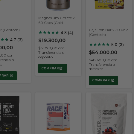
Magnesium Citrate x
60 Caps (Gold
Nutrition)
ar (Gentech)
Caja Iron Bar x 20 unid
★
★
★
★
★
★
4.8 (4)
(Gentech)
★
★
★
★
4.7 (3)
$19.300,00
★
★
★
★
★
5.0 (3)
00,00
$17.370,00
con
$54.000,00
Transferencia o
0,00
con
depósito
rencia o
$48.600,00
con
to
Transferencia o
depósito
PRAR
COMPRAR