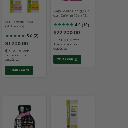
Caja Sobre Energy Gel
con Cafeina (Caja 12
Unidades) (Nutremax)
Sobre Hydromax
★
★
★
★
★
★
4.9 (10)
(Nutremax)
$22.200,00
★
★
★
★
★
5.0 (2)
$19.980,00
con
$1.200,00
Transferencia o
depósito
$1.080,00
con
Transferencia o
depósito
COMPRAR
COMPRAR