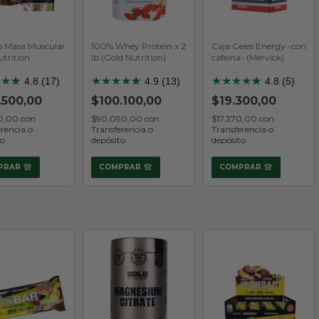
 Masa Muscular
100% Whey Protein x 2
Caja Geles Energy -con
utrition
lb (Gold Nutrition)
cafeina- (Mervick)
★
★
★
★
★
★
★
★
★
★
★
★
★
★
★
★
4.8 (17)
4.9 (13)
4.8 (5)
.500,00
$100.100,00
$19.300,00
50,00
con
$90.090,00
con
$17.370,00
con
rencia o
Transferencia o
Transferencia o
to
depósito
depósito
PRAR
COMPRAR
COMPRAR