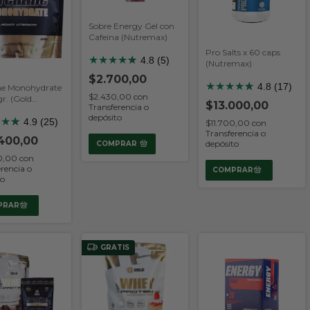
Sobre Energy Gel con
Cafeina (Nutremax)
Pro Salts x 60 caps
★
★
★
★
★
★
4.8 (5)
(Nutremax)
$2.700,00
★
★
★
★
★
★
4.8 (17)
ne Monohydrate
$2.430,00
con
r. (Gold
$13.000,00
Transferencia o
on)
depósito
★
★
★
★
4.9 (25)
$11.700,00
con
Transferencia o
400,00
depósito
COMPRAR
60,00
con
rencia o
to
GRATIS