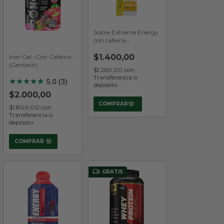
Sobre Extreme Energy
con cafeina
(Nutremax)
$1.400,00
Iron Gel -Con Cafeina-
(Gentech)
$1.260,00
con
Transferencia o
★
★
★
★
★
5.0 (3)
depósito
$2.000,00
$1.800,00
con
Transferencia o
depósito
COMPRAR
GRATIS