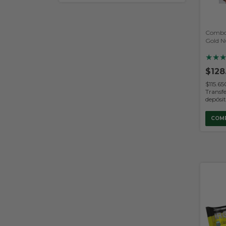
Combo
Gold N
★
★
$128
$115.6
Transfe
depósi
COM