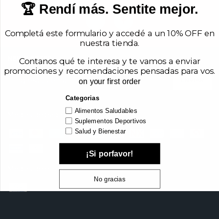
🏆 Rendí más. Sentite mejor.
Completá este formulario y accedé a un 10% OFF en
nuestra tienda.
NEWSLETTER
Contanos qué te interesa y te vamos a enviar
promociones y recomendaciones pensadas para vos.
on your first order
Categorias
Alimentos Saludables
Medios de pago
Suplementos Deportivos
Salud y Bienestar
¡Si porfavor!
Medios de envío
No gracias