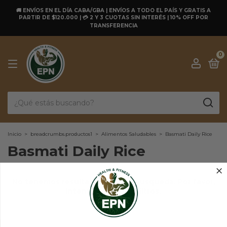
🚚 ENVÍOS EN EL DÍA CABA/GBA | ENVÍOS A TODO EL PAÍS Y GRATIS A
PARTIR DE $120.000 | 💳 2 Y 3 CUOTAS SIN INTERÉS | 10% OFF POR
TRANSFERENCIA
0
Inicio
>
breadcrumbs.productos1
>
Alimentos Saludables
>
Basmati Daily Rice
Basmati Daily Rice
No tenemos resultados para tu búsqueda. Por favor,
intentá con otros filtros.