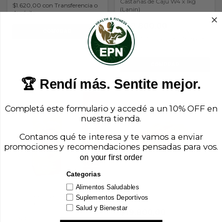
Castañas de Caju W4 x 1kg
$1.620,00
con
Transferencia o
(Lanin)
depósito
$28.800,00
$25.920,00
con
Transferencia o
depósito
🏆 Rendí más. Sentite mejor.
Completá este formulario y accedé a un 10% OFF en
nuestra tienda.
Contanos qué te interesa y te vamos a enviar
promociones y recomendaciones pensadas para vos.
on your first order
Categorias
Alimentos Saludables
100% jugo exprimido x 1 lt
Chips de Banana Enteros x 1kg
Suplementos Deportivos
(Multifruta) (Pura Frutta)
Salud y Bienestar
$19.800,00
10% OFF