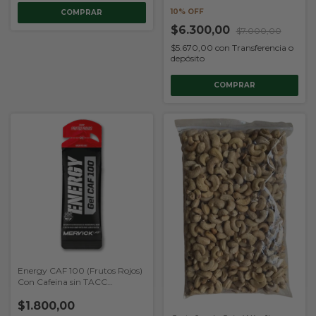
10% OFF
COMPRAR
$6.300,00
$7.000,00
$5.670,00
con
Transferencia o
depósito
Energy CAF 100 (Frutos Rojos)
Con Cafeina sin TACC
(Mervick)
$1.800,00