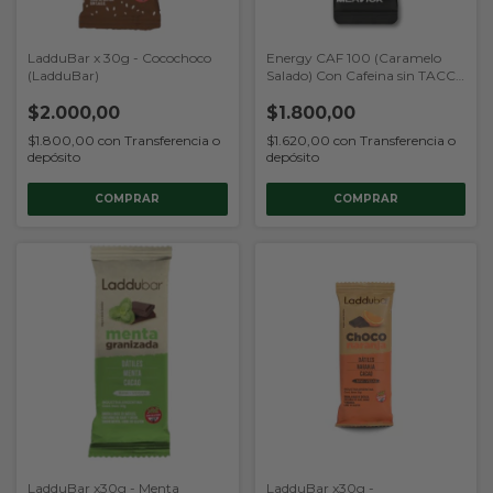
LadduBar x 30g - Cocochoco
Energy CAF 100 (Caramelo
(LadduBar)
Salado) Con Cafeina sin TACC
(Mervick)
$2.000,00
$1.800,00
$1.800,00
con
Transferencia o
$1.620,00
con
Transferencia o
depósito
depósito
COMPRAR
LadduBar x30g - Menta
LadduBar x30g -