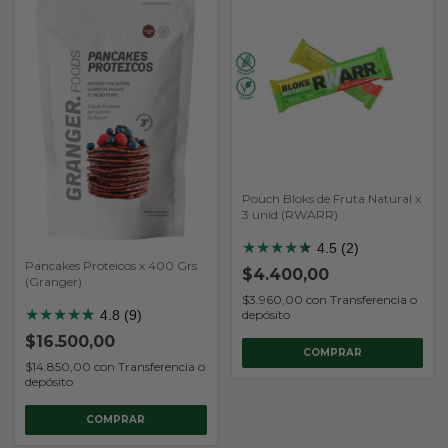
Pouch Bloks de Fruta Natural x
3 unid (RWARR)
★
★
★
★
★
★
4.5 (2)
Pancakes Proteicos x 400 Grs
$4.400,00
(Granger)
$3.960,00
con
Transferencia o
★
★
★
★
★
★
4.8 (9)
depósito
$16.500,00
COMPRAR
$14.850,00
con
Transferencia o
depósito
COMPRAR