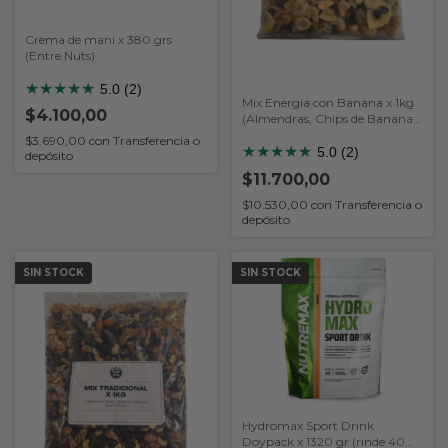
Crema de mani x 380 grs
(Entre Nuts)
★
★
★
★
★
5.0 (2)
Mix Energia con Banana x 1kg
$4.100,00
(Almendras, Chips de Banana,
Nuez, Mani, Pasas de Uva
$3.690,00
con
Transferencia o
Rubia y Morena)
★
★
★
★
★
5.0 (2)
depósito
$11.700,00
$10.530,00
con
Transferencia o
depósito
SIN STOCK
SIN STOCK
Hydromax Sport Drink
Doypack x 1320 gr (rinde 40