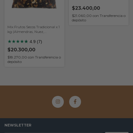
serv) (Nutremax)
$23.400,00
$21.060,00
con
Transferencia o
depósito
Mix Frutos Secos Tradicional x 1
kg (Almendras, Nuez,
Castañas, Pasas de Uva
Morena)
★
★
★
★
★
★
4.9 (7)
$20.300,00
$18.270,00
con
Transferencia o
depósito
NEWSLETTER