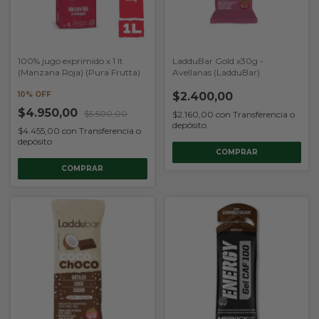
100% jugo exprimido x 1 lt
LadduBar Gold x30g -
(Manzana Roja) (Pura Frutta)
Avellanas (LadduBar)
10% OFF
$2.400,00
$4.950,00
$5.500,00
$2.160,00
con
Transferencia o
depósito
$4.455,00
con
Transferencia o
depósito
COMPRAR