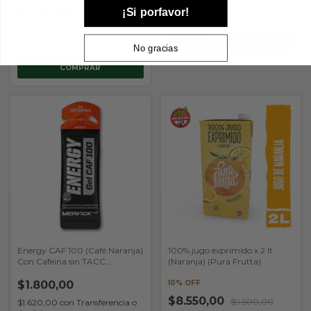
$17.820,00
con
Transferencia o
¡Si porfavor!
$4.950,00
$5.500,00
depósito
$4.455,00
con
Transferencia o
depósito
No gracias
Energy CAF 100 (Café Naranja)
100% jugo exprimido x 2 lt
Con Cafeina sin TACC
(Naranja) (Pura Frutta)
(Mervick)
$1.800,00
10% OFF
$8.550,00
$9.500,00
$1.620,00
con
Transferencia o