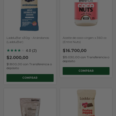
LadduBar x30g - Arándanos
Aceite de coco virgen x 360 cc
(LadduBar)
(Entre Nuts)
★
★
★
★
★
$16.700,00
4.0 (2)
$2.000,00
$15.030,00
con
Transferencia o
depósito
$1.800,00
con
Transferencia o
depósito
COMPRAR