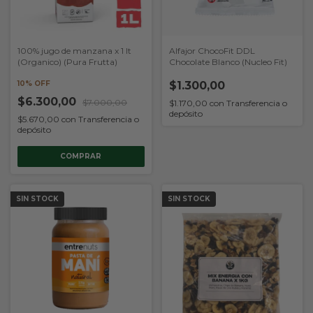
100% jugo de manzana x 1 lt
Alfajor ChocoFit DDL
(Organico) (Pura Frutta)
Chocolate Blanco (Nucleo Fit)
10% OFF
$1.300,00
$6.300,00
$7.000,00
$1.170,00
con
Transferencia o
depósito
$5.670,00
con
Transferencia o
depósito
SIN STOCK
SIN STOCK