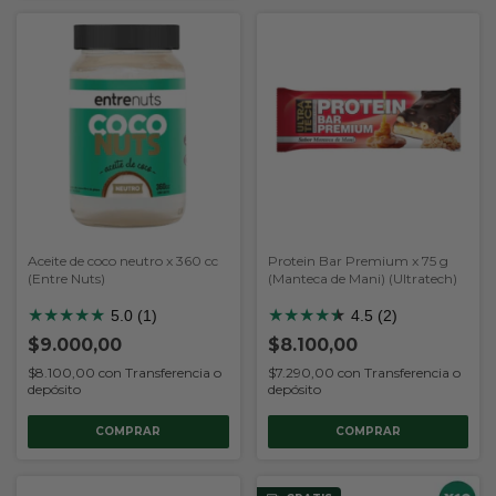
Aceite de coco neutro x 360 cc
Protein Bar Premium x 75 g
(Entre Nuts)
(Manteca de Mani) (Ultratech)
★
★
★
★
★
★
★
★
★
★
★
5.0 (1)
4.5 (2)
$9.000,00
$8.100,00
$8.100,00
con
Transferencia o
$7.290,00
con
Transferencia o
depósito
depósito
COMPRAR