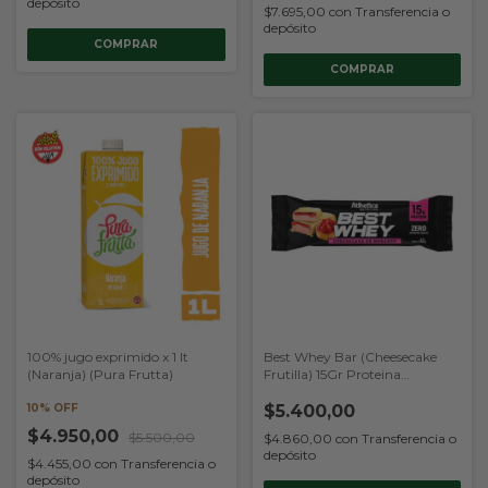
depósito
$7.695,00
con
Transferencia o
depósito
100% jugo exprimido x 1 lt
Best Whey Bar (Cheesecake
(Naranja) (Pura Frutta)
Frutilla) 15Gr Proteina
(Atlhetica Nutrition)
10% OFF
$5.400,00
$4.950,00
$5.500,00
$4.860,00
con
Transferencia o
depósito
$4.455,00
con
Transferencia o
depósito