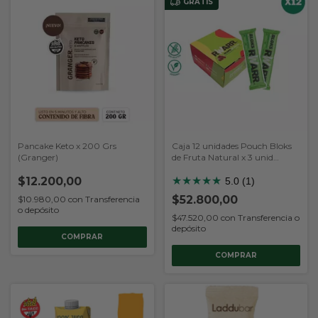
GRATIS
Pancake Keto x 200 Grs
Caja 12 unidades Pouch Bloks
(Granger)
de Fruta Natural x 3 unid
(RWARR)
$12.200,00
★
★
★
★
★
5.0 (1)
$52.800,00
$10.980,00
con
Transferencia
o depósito
$47.520,00
con
Transferencia o
depósito
COMPRAR
COMPRAR