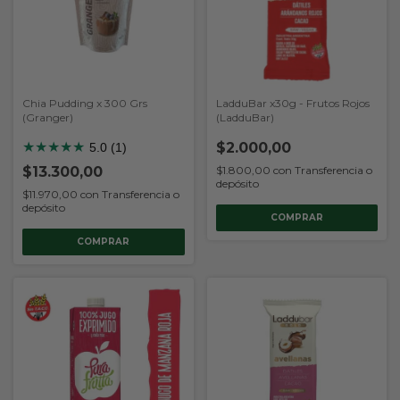
Chia Pudding x 300 Grs
LadduBar x30g - Frutos Rojos
(Granger)
(LadduBar)
★
★
★
★
★
$2.000,00
5.0 (1)
$13.300,00
$1.800,00
con
Transferencia o
depósito
$11.970,00
con
Transferencia o
depósito
COMPRAR