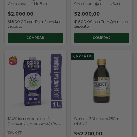
Granizada (LadduBar)
Choconaranja (LadduBar)
$2.000,00
$2.000,00
$1.800,00
con
Transferencia o
$1.800,00
con
Transferencia o
depósito
depósito
COMPRAR
COMPRAR
GRATIS
100% jugo exprimido x 1 lt
Omega-3 Vegetal x 250ml
(Manzana y Arandanos) (Pura
(Natier)
Frutta)
10% OFF
$52.200,00