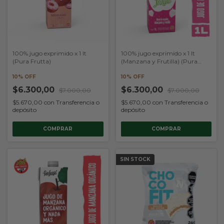
100% jugo exprimido x 1 lt
100% jugo exprimido x 1 lt
(Pura Frutta)
(Manzana y Frutilla) (Pura
Frutta)
10% OFF
10% OFF
$6.300,00
$6.300,00
$7.000,00
$7.000,00
$5.670,00
con
Transferencia o
$5.670,00
con
Transferencia o
depósito
depósito
SIN STOCK