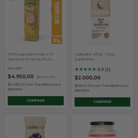
100% jugo exprimido x 1 lt
LadduBar x30g - Coco
(Naranja) (Prisma) (Pura
(LadduBar)
Frutta)
10% OFF
★
★
★
★
★
5.0 (1)
$4.950,00
$5.500,00
$2.000,00
$4.455,00
con
Transferencia o
$1.800,00
con
Transferencia o
depósito
depósito
COMPRAR