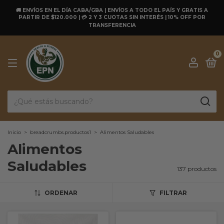
🚚 ENVÍOS EN EL DÍA CABA/GBA | ENVÍOS A TODO EL PAÍS Y GRATIS A
PARTIR DE $120.000 | 💳 2 Y 3 CUOTAS SIN INTERÉS | 10% OFF POR
TRANSFERENCIA
0
Inicio
>
breadcrumbs.productos1
>
Alimentos Saludables
Alimentos
Saludables
137 productos
ORDENAR
FILTRAR