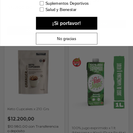
$52.200,00
Suplementos Deportivos
$6.300,00
$7.000,00
$46.980,00
con
Transferencia
Salud y Bienestar
o depósito
$5.670,00
con
Transferencia o
depósito
¡Si porfavor!
No gracias
Keto Cupcakes x 210 Grs
$12.200,00
$10.980,00
con
Transferencia
100% jugo exprimido x 1 lt
o depósito
(Manzana y Kiwi) (Pura Frutta)