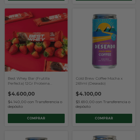
Best Whey Bar (Frutilla
Cold Brew Coffee Mocha x
Perfecta) 12Gr Proteina
269ml (Deseado)
(Atlhetica Nutrition)
$4.600,00
$4.100,00
$4.140,00
con
Transferencia o
$3.690,00
con
Transferencia o
depósito
depósito