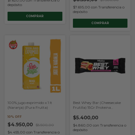
$1.620,00
con
Transferencia o
depósito
$7.695,00
con
Transferencia o
depósito
100% jugo exprimido x 1 lt
Best Whey Bar (Cheesecake
(Naranja) (Pura Frutta)
Frutilla) 15Gr Proteina
(Atlhetica Nutrition)
10% OFF
$5.400,00
$4.950,00
$5.500,00
$4.860,00
con
Transferencia o
depósito
$4.455,00
con
Transferencia o