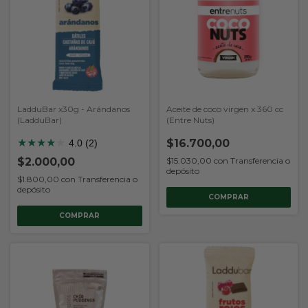
LadduBar x30g - Arándanos
Aceite de coco virgen x 360 cc
(LadduBar)
(Entre Nuts)
★
★
★
★
★
$16.700,00
4.0 (2)
$2.000,00
$15.030,00
con
Transferencia o
depósito
$1.800,00
con
Transferencia o
depósito
COMPRAR