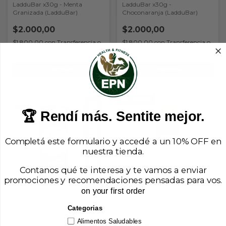
LadduBar x30g - Menta
LadduBar x30g -
Granizada (LadduBar)
Choconaranja (LadduBar)
$2.000,00
$2.000,00
$1.800,00
con
Transferencia o
$1.800,00
con
Transferencia o
depósito
depósito
COMPRAR
COMPRAR
GRATIS
🏆 Rendí más. Sentite mejor.
Completá este formulario y accedé a un 10% OFF en
nuestra tienda.
Contanos qué te interesa y te vamos a enviar
promociones y recomendaciones pensadas para vos.
on your first order
100% jugo exprimido x 1 lt
Omega-3 Vegetal x 250ml
Categorias
(Manzana y Arandanos) (Pura
(Natier)
Frutta)
Alimentos Saludables
10% OFF