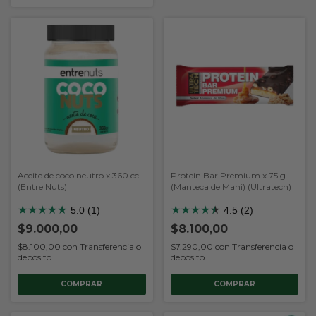
Aceite de coco neutro x 360 cc
Protein Bar Premium x 75 g
(Entre Nuts)
(Manteca de Mani) (Ultratech)
★
★
★
★
★
★
★
★
★
★
★
5.0 (1)
4.5 (2)
$9.000,00
$8.100,00
$8.100,00
con
Transferencia o
$7.290,00
con
Transferencia o
depósito
depósito
COMPRAR