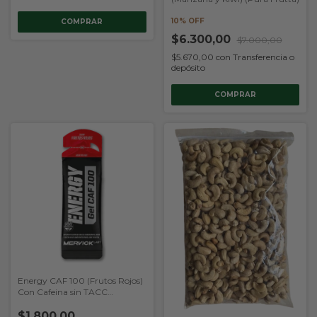
10% OFF
COMPRAR
$6.300,00
$7.000,00
$5.670,00
con
Transferencia o
depósito
Energy CAF 100 (Frutos Rojos)
Con Cafeina sin TACC
(Mervick)
$1.800,00