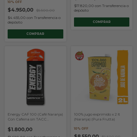
10% OFF
$17.820,00
con
Transferencia o
$4.950,00
$5.500,00
depósito
$4.455,00
con
Transferencia o
depósito
Energy CAF 100 (Café Naranja)
100% jugo exprimido x 2 lt
Con Cafeina sin TACC
(Naranja) (Pura Frutta)
(Mervick)
$1.800,00
10% OFF
$8.550,00
$9.500,00