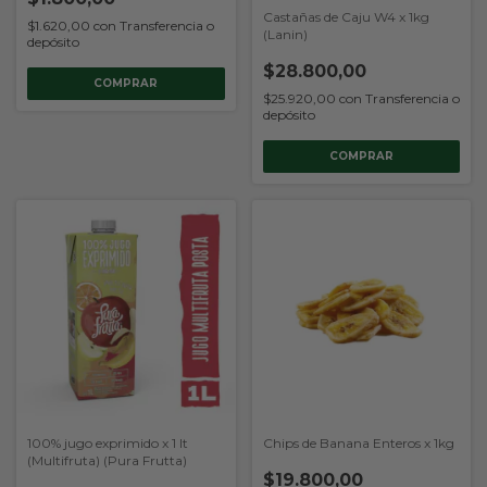
Castañas de Caju W4 x 1kg
$1.620,00
con
Transferencia o
(Lanin)
depósito
$28.800,00
$25.920,00
con
Transferencia o
depósito
100% jugo exprimido x 1 lt
Chips de Banana Enteros x 1kg
(Multifruta) (Pura Frutta)
$19.800,00