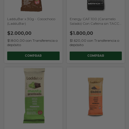
LadduBar x 30g - Cocochoco
Energy CAF 100 (Caramelo
(LadduBar)
Salado) Con Cafeina sin TACC
(Mervick)
$2.000,00
$1.800,00
$1.800,00
con
Transferencia o
$1.620,00
con
Transferencia o
depósito
depósito
COMPRAR