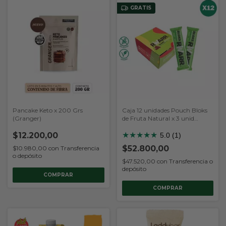
GRATIS
Pancake Keto x 200 Grs
Caja 12 unidades Pouch Bloks
(Granger)
de Fruta Natural x 3 unid
(RWARR)
$12.200,00
★
★
★
★
★
5.0 (1)
$52.800,00
$10.980,00
con
Transferencia
o depósito
$47.520,00
con
Transferencia o
depósito
COMPRAR
COMPRAR