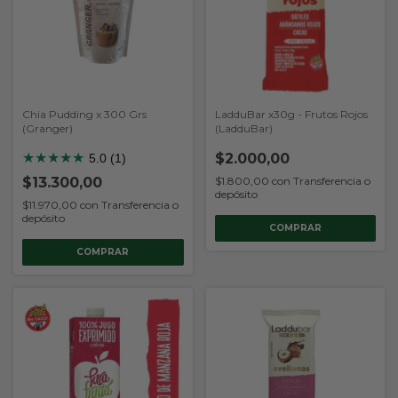
Chia Pudding x 300 Grs
LadduBar x30g - Frutos Rojos
(Granger)
(LadduBar)
★
★
★
★
★
$2.000,00
5.0 (1)
$13.300,00
$1.800,00
con
Transferencia o
depósito
$11.970,00
con
Transferencia o
depósito
COMPRAR