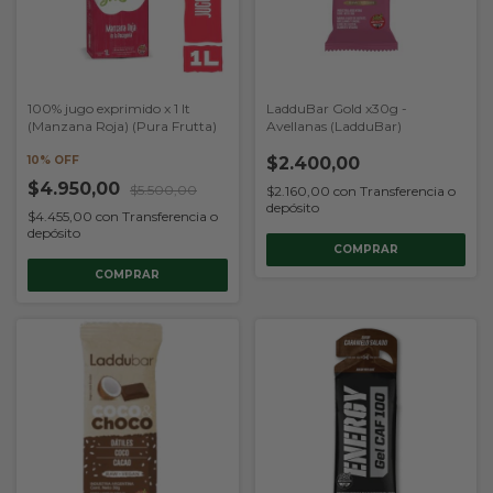
100% jugo exprimido x 1 lt
LadduBar Gold x30g -
(Manzana Roja) (Pura Frutta)
Avellanas (LadduBar)
10% OFF
$2.400,00
$4.950,00
$5.500,00
$2.160,00
con
Transferencia o
depósito
$4.455,00
con
Transferencia o
depósito
COMPRAR