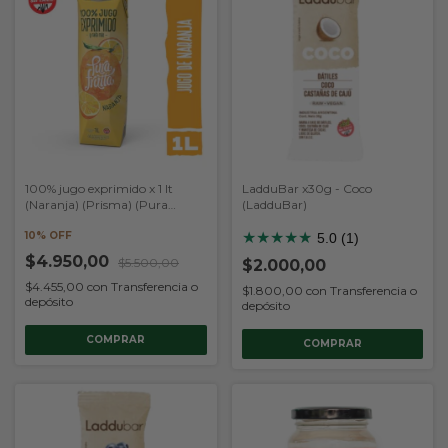
100% jugo exprimido x 1 lt
LadduBar x30g - Coco
(Naranja) (Prisma) (Pura
(LadduBar)
Frutta)
10% OFF
★
★
★
★
★
5.0 (1)
$4.950,00
$5.500,00
$2.000,00
$4.455,00
con
Transferencia o
$1.800,00
con
Transferencia o
depósito
depósito
COMPRAR