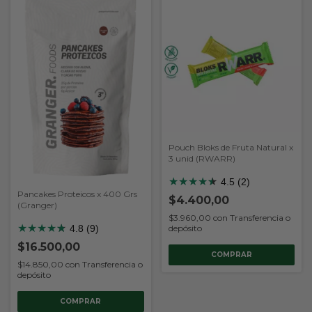
Pouch Bloks de Fruta Natural x
3 unid (RWARR)
★
★
★
★
★
★
4.5 (2)
Pancakes Proteicos x 400 Grs
$4.400,00
(Granger)
$3.960,00
con
Transferencia o
★
★
★
★
★
★
4.8 (9)
depósito
$16.500,00
COMPRAR
$14.850,00
con
Transferencia o
depósito
COMPRAR