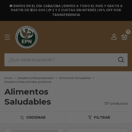
🚚 ENVÍOS EN EL DÍA CABA/GBA | ENVÍOS A TODO EL PAÍS Y GRATIS A
PARTIR DE $120.000 | 💳 2 Y 3 CUOTAS SIN INTERÉS | 10% OFF POR
TRANSFERENCIA
0
Inicio
>
breadcrumbs.productos1
>
Alimentos Saludables
>
breadcrumbs.comidas-proteicas
Alimentos
Saludables
137 productos
ORDENAR
FILTRAR