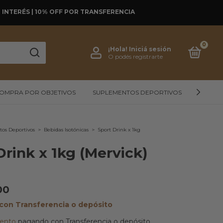
SIN INTERÉS | 10% OFF POR TRANSFERENCIA
0
¡Hola!
Iniciá sesión
O podés registrarte
OMPRA POR OBJETIVOS
SUPLEMENTOS DEPORTIVOS
ALIMEN
os Deportivos
>
Bebidas Isotónicas
>
Sport Drink x 1kg
Drink x 1kg (Mervick)
00
con
Transferencia o depósito
ento
pagando con Transferencia o depósito