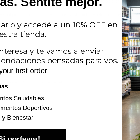
s. Sentite mejor.
por hora
Empieza a importar la reposición de hidra
00 ml por hora
Hidratos sostenidos + electrolitos
ario y accedé a un 10% OFF en
hora + sales
Sumá cápsulas de sales si transpirás muc
estra tienda.
nteresa y te vamos a enviar
1 medida cada 500 ml.
endaciones pensadas para vos.
:
empezá hidratado, mantenete hidratado.
your first order
sumir en 24 horas.
á a tomar 30 minutos antes de salir.
ias
ntos Saludables
ementos Deportivos
 y Bienestar
ntensidad.
Si porfavor!