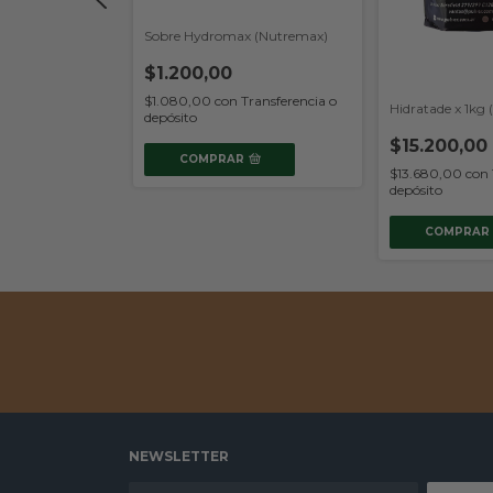
k Doypack x
Sobre Hydromax (Nutremax)
 serv)
$1.200,00
0
$1.080,00
con
Transferencia o
Hidratade x 1kg 
depósito
Transferencia o
$15.200,00
COMPRAR
$13.680,00
con
depósito
COMPRAR
NEWSLETTER