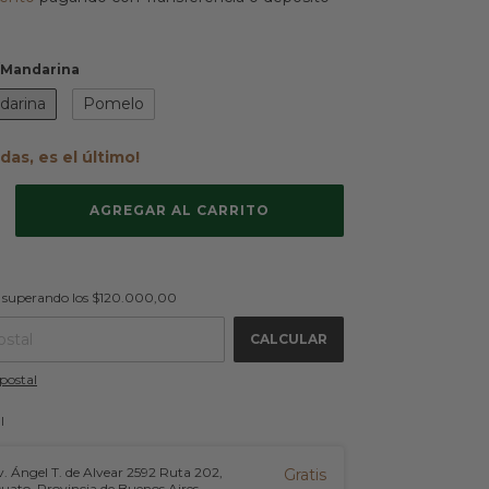
/Mandarina
darina
Pomelo
rdas, es el último!
$120.000,00
superando los
$120.000,00
CAMBIAR CP
 CP:
CALCULAR
postal
l
. Ángel T. de Alvear 2592 Ruta 202,
Gratis
cuato, Provincia de Buenos Aires