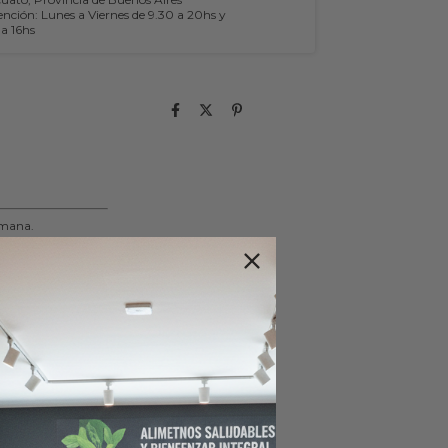
ención: Lunes a Viernes de 9.30 a 20hs y
a 16hs
emana.
s