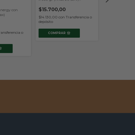
serv) (Nutremax)
(Nutremax)
$15.700,00
Energy con
$32.100,00
ax)
$14.130,00
con
Transferencia o
$28.890,00
con
depósito
depósito
ransferencia o
COMPRAR