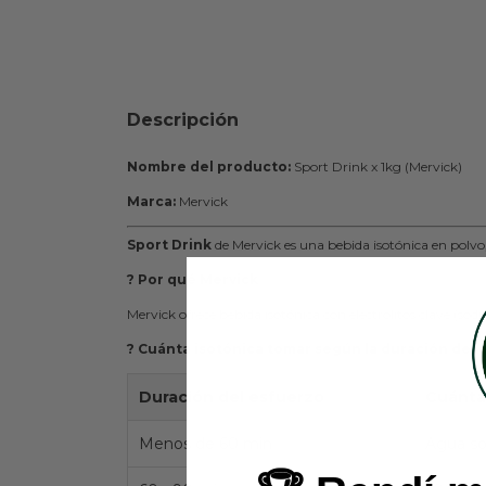
Descripción
Nombre del producto:
Sport Drink x 1kg (Mervick)
Marca:
Mervick
Sport Drink
de Mervick es una bebida isotónica en polvo,
? Por qué Mervick
Mervick ofrece bebida isotónica con electrolitos clave (sodi
? Cuánta isotónica tomar según la duración del 
Duración del esfuerzo
Cuánta
Menos de 60 min
Agua so