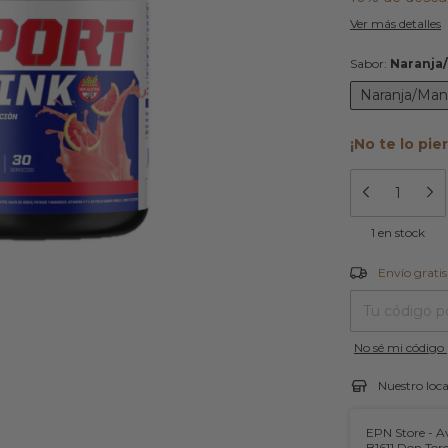
Ver más detalles
Sabor:
Naranja
Naranja/Man
¡No te lo pie
1
en stock
Envío gratis
Envío gratis
Entregas para el
No sé mi código 
Nuestro loca
EPN Store - Av
B1611 Don Tor