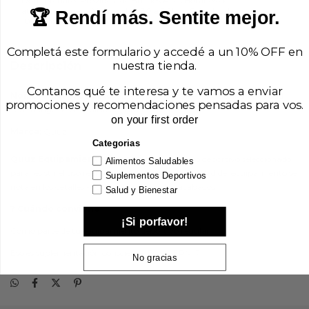
Don Torcuato, Provincia de Buenos Aires Horarios de
atención: Lunes a Viernes de 9.30 a 20hs y Sábados de
🏆 Rendí más. Sentite mejor.
10 a 16hs
Completá este formulario y accedé a un 10% OFF en
nuestra tienda.
Descripción
Contanos qué te interesa y te vamos a enviar
Nombre del producto:
Speed Rope Soga de salto de alta velocidad
promociones y recomendaciones pensadas para vos.
con mango de ALUMINIO (Quuz)
on your first order
Marca:
Quuz
Categorias
Quuz Equipamiento deportivo
-- accesorio deportivo seleccionado
Alimentos Saludables
para resistir el uso real del entrenamiento. La calidad del equipamiento se
Suplementos Deportivos
nota en los detalles -- costuras, materiales, acabados.
Salud y Bienestar
? Cuándo conviene
¡Si porfavor!
Como parte de tu equipamiento deportivo regular.
Eso es suplementación consciente. Eso es EPN. ?
No gracias