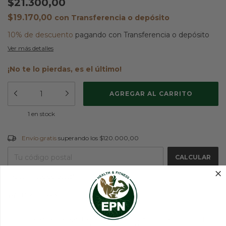
$21.300,00
$19.170,00
con
Transferencia o depósito
10% de descuento
pagando con Transferencia o depósito
Ver más detalles
¡No te lo pierdas, es el último!
1
en stock
Envío gratis
$120.000,00
Envío gratis
superando los
$120.000,00
CAMBIAR CP
Entregas para el CP:
CALCULAR
No sé mi código postal
Nuestro local
EPN Store - Av. Ángel T. de Alvear 2592 Ruta 202, B1611
Gratis