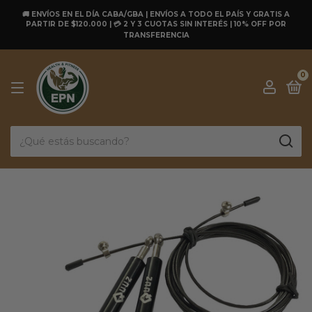
🚚 ENVÍOS EN EL DÍA CABA/GBA | ENVÍOS A TODO EL PAÍS Y GRATIS A
PARTIR DE $120.000 | 💳 2 Y 3 CUOTAS SIN INTERÉS | 10% OFF POR
TRANSFERENCIA
0