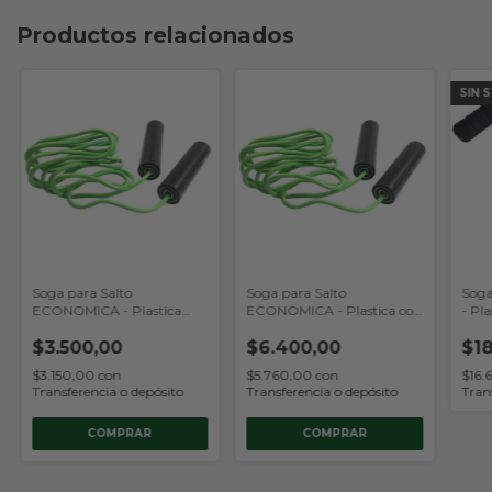
Productos relacionados
SIN 
Soga para Salto
Soga para Salto
Soga
ECONOMICA - Plastica
ECONOMICA - Plastica con
- Pl
COLORES
RULEMANES COLORES
Pes
Rosa/Verde/Negro/Azul/Gris
$3.500,00
Naranja/Verde/Negro/Azul/Gris
$6.400,00
(Qu
$18
- (Quuz)
- (Quuz)
$3.150,00
con
$5.760,00
con
$16.
Transferencia o depósito
Transferencia o depósito
Tran
COMPRAR
COMPRAR