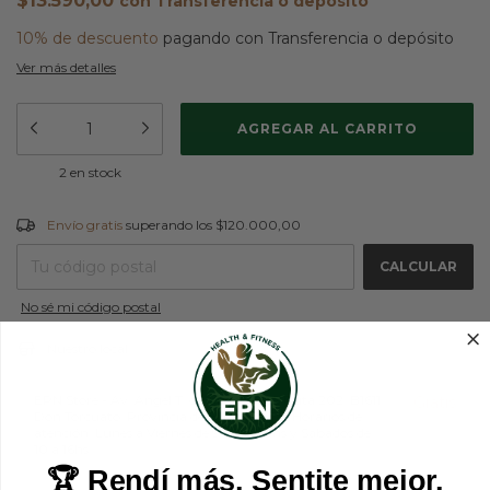
$13.590,00
con
Transferencia o depósito
10% de descuento
pagando con Transferencia o depósito
Ver más detalles
2
en stock
Envío gratis
$120.000,00
Envío gratis
superando los
$120.000,00
CAMBIAR CP
Entregas para el CP:
CALCULAR
No sé mi código postal
Nuestro local
EPN Store - Av. Ángel T. de Alvear 2592 Ruta 202, B1611
Gratis
Don Torcuato, Provincia de Buenos Aires Horarios de
atención: Lunes a Viernes de 9.30 a 20hs y Sábados de
10 a 16hs
🏆 Rendí más. Sentite mejor.