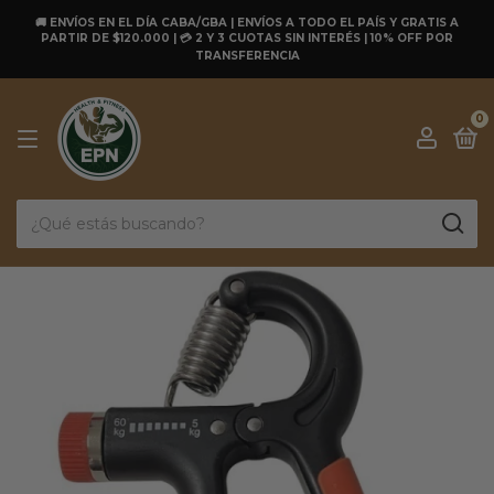
🚚 ENVÍOS EN EL DÍA CABA/GBA | ENVÍOS A TODO EL PAÍS Y GRATIS A
PARTIR DE $120.000 | 💳 2 Y 3 CUOTAS SIN INTERÉS | 10% OFF POR
TRANSFERENCIA
0