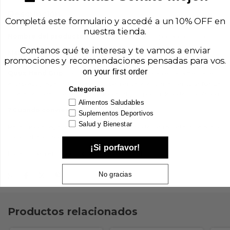
Descripción
Completá este formulario y accedé a un 10% OFF en
nuestra tienda.
Nombre del producto:
Hand Grip Regulable Importado (Quuz)
Contanos qué te interesa y te vamos a enviar
Marca:
Quuz
promociones y recomendaciones pensadas para vos.
on your first order
Quuz Hand Grip
-- el hand grip trabaja específicamente la fuerza de
antebrazo y agarre. Útil para complementar el entrenamiento de fuerza
Categorias
y para personas que necesitan mejorar el grip por su deporte o profesión.
Alimentos Saludables
? Cuándo conviene
Suplementos Deportivos
Salud y Bienestar
Para mejorar agarre en levantamientos, deportes de raqueta, escalada o
como rehabilitación.
¡Si porfavor!
Eso es suplementación consciente. Eso es EPN. ?
No gracias
Productos relacionados