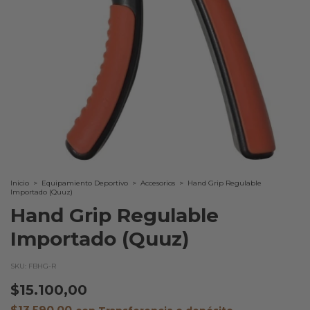
Inicio
>
Equipamiento Deportivo
>
Accesorios
>
Hand Grip Regulable
Importado (Quuz)
Hand Grip Regulable
Importado (Quuz)
SKU:
FBHG-R
$15.100,00