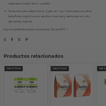
repetidos (fútbol, tenis, crossfit).
No es solo para deportistas. Cada vez hay más evidencia sobre
beneficios cognitivos en adultos mayores y personas con alta
demanda mental.
Eso es suplementación consciente. Eso es EPN. ?
Productos relacionados
SIN STOCK
SIN STOCK
SIN 