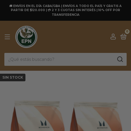
🚚 ENVÍOS EN EL DÍA CABA/GBA | ENVÍOS A TODO EL PAÍS Y GRATIS A
PARTIR DE $120.000 | 💳 2 Y 3 CUOTAS SIN INTERÉS | 10% OFF POR
TRANSFERENCIA
0
SIN STOCK