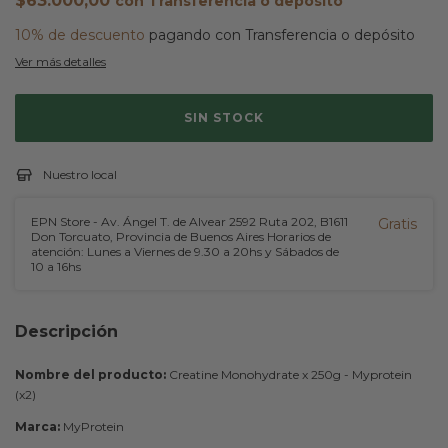
$63.000,00
con
Transferencia o depósito
10% de descuento
pagando con Transferencia o depósito
Ver más detalles
Nuestro local
EPN Store - Av. Ángel T. de Alvear 2592 Ruta 202, B1611
Gratis
Don Torcuato, Provincia de Buenos Aires Horarios de
atención: Lunes a Viernes de 9.30 a 20hs y Sábados de
10 a 16hs
Descripción
Nombre del producto:
Creatine Monohydrate x 250g - Myprotein
(x2)
Marca:
MyProtein