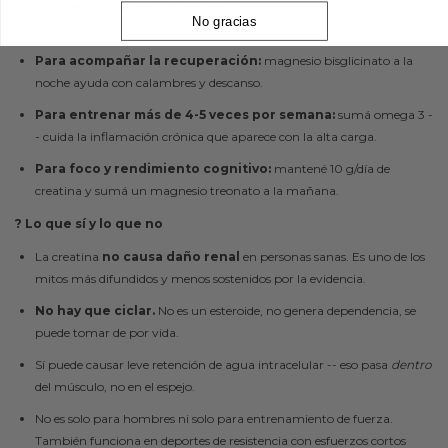
Para entrenamiento de fuerza:
proteína whey post-entreno
No gracias
completa el combo más usado en el rubro.
Para acompañar la recuperación:
magnesio bisglicinato a la
noche ayuda con calambres y descanso.
Para entrenar más de 4-5 veces por semana:
sumá omega 3 -
- cuida la inflamación crónica que aparece con la alta carga.
Para foco y rendimiento cognitivo:
mantené 10 g/día de
creatina y sumá un magnesio treonato a la mañana.
? Lo que sí y lo que no
La creatina
no causa daño renal
en personas sanas. Es uno de los
mitos más difundidos y menos sostenidos por la evidencia.
No hay que ciclar.
No es un esteroide, no genera dependencia, se
puede tomar de por vida.
Sí puede causar leve retención de agua intracelular -- eso pasa
dentro
del músculo, no en el espejo.
No es solo para hombres ni solo para entrenamiento de fuerza.
También funciona en deportes de resistencia con esfuerzos cortos