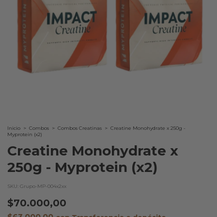
Inicio
>
Combos
>
Combos Creatinas
>
Creatine Monohydrate x 250g -
Myprotein (x2)
Creatine Monohydrate x
250g - Myprotein (x2)
SKU:
Grupo-MP-004x2xx
$70.000,00