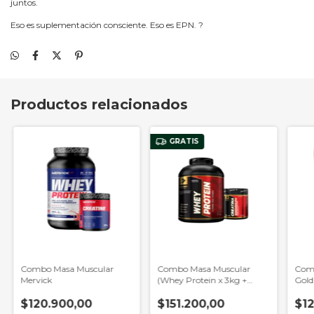
juntos.
Eso es suplementación consciente. Eso es EPN. ?
Productos relacionados
GRATIS
Combo Masa Muscular
Combo Masa Muscular
Com
Mervick
(Whey Protein x 3kg +
Gold
Creatina 300gr) (Body
$120.900,00
Advance)
$151.200,00
$12