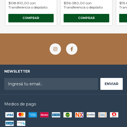
$108.810,00
con
$136.080,00
con
$115
Transferencia o depósito
Transferencia o depósito
Tran
COMPRAR
COMPRAR
NEWSLETTER
Medios de pago