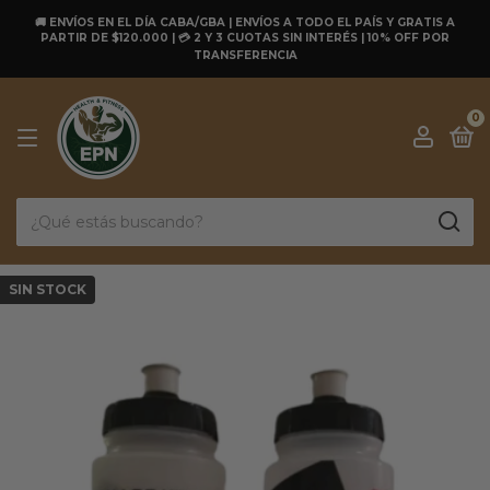
🚚 ENVÍOS EN EL DÍA CABA/GBA | ENVÍOS A TODO EL PAÍS Y GRATIS A
PARTIR DE $120.000 | 💳 2 Y 3 CUOTAS SIN INTERÉS | 10% OFF POR
TRANSFERENCIA
0
SIN STOCK