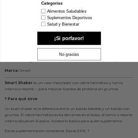
Categorias
Alimentos Saludables
EPN Store - Av. Ángel T. de Alvear 2592 Ruta 202, B1611
Gratis
Suplementos Deportivos
Don Torcuato, Provincia de Buenos Aires Horarios de
atención: Lunes a Viernes de 9.30 a 20hs y Sábados de
Salud y Bienestar
10 a 16hs
¡Si porfavor!
Descripción
No gracias
Nombre del producto:
Caramañola Smart x 750 cc (Smart)
Marca:
Smart
Smart Shaker
es un vaso mezclador con cierre hermético y tamiz
interno o resorte -- para mezclar batidos de proteína sin grumos.
? Para qué sirve
Un buen shaker es la diferencia entre un batido bebible y un batido con
grumos. El cierre hermético evita derrames en el bolso, el tamiz o resorte
interno disuelven el polvo. Accesorio básico para quien suplementa.
Eso es suplementación consciente. Eso es EPN. ?