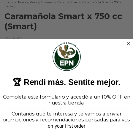
Inicio
>
Termos, Vasos y Shakers
>
Caramañolas
>
Caramañola Smart x 750 cc
(Smart)
Caramañola Smart x 750 cc
(Smart)
SKU:
475217
$3.700,00
$3.330,00
con
Transferencia o depósito
10% de descuento
pagando con Transferencia o depósito
Ver más detalles
🏆 Rendí más. Sentite mejor.
Color:
Rojo y Blanco
Rojo y Blanco
Azul y Blanco
Completá este formulario y accedé a un 10% OFF en
nuestra tienda.
Contanos qué te interesa y te vamos a enviar
promociones y recomendaciones pensadas para vos.
on your first order
Nuestro local