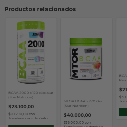
Productos relacionados
BCA
Rami
$21
BCAA 2000 x 120 caps star
$19
(Star Nutrition)
Tran
MTOR BCAA x 270 Grs.
(Star Nutrition)
$23.100,00
$20.790,00
con
$40.000,00
Transferencia o depósito
$36.000,00
con
Transferencia o depósito