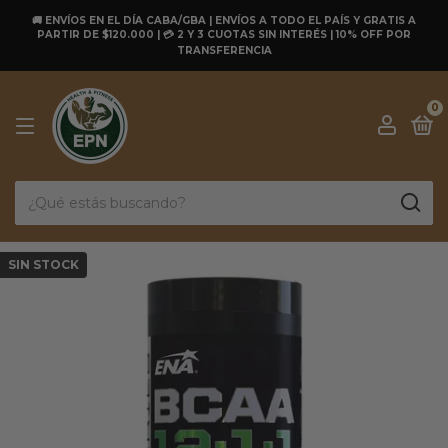
🚚 ENVÍOS EN EL DÍA CABA/GBA | ENVÍOS A TODO EL PAÍS Y GRATIS A
PARTIR DE $120.000 | 💳 2 Y 3 CUOTAS SIN INTERÉS | 10% OFF POR
TRANSFERENCIA
0
SIN STOCK