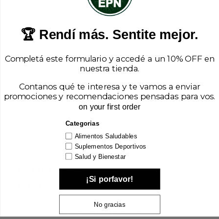
EAA son más completos.
Dosis
Cuándo
Tipo
Qué incluye
🏆 Rendí más. Sentite mejor.
estándar
conviene
3 aminoácidos
Durante
Completá este formulario y accedé a un 10% OFF en
nuestra tienda.
(leucina,
5 - 10 g
entrenamientos
BCAA
isoleucina,
por toma
largos o en
Contanos qué te interesa y te vamos a enviar
valina)
ayunas
promociones y recomendaciones pensadas para vos.
on your first order
Los 9
Cuando tu dieta
10 - 15 g
EAA
aminoácidos
no llega a la
Categorias
por toma
esenciales
proteína diaria
Alimentos Saludables
Suplementos Deportivos
? Cómo y cuándo tomarlos
Salud y Bienestar
Dosis estándar:
5 a 10 g por toma.
¡Si porfavor!
Mezcla:
en agua fría -- quedan refrescantes durante el
entrenamiento.
No gracias
Momento ideal #1 -- Durante el entrenamiento:
sobre todo