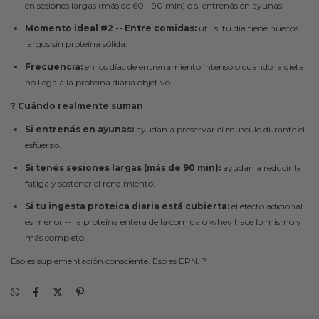
en sesiones largas (más de 60 - 90 min) o si entrenás en ayunas.
Momento ideal #2 -- Entre comidas:
útil si tu día tiene huecos
largos sin proteína sólida.
Frecuencia:
en los días de entrenamiento intenso o cuando la dieta
no llega a la proteína diaria objetivo.
? Cuándo realmente suman
Si entrenás en ayunas:
ayudan a preservar el músculo durante el
esfuerzo.
Si tenés sesiones largas (más de 90 min):
ayudan a reducir la
fatiga y sostener el rendimiento.
Si tu ingesta proteica diaria está cubierta:
el efecto adicional
es menor -- la proteína entera de la comida o whey hace lo mismo y
más completo.
Eso es suplementación consciente. Eso es EPN. ?