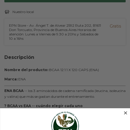
Nuestro local
EPN Store - Av. Ángel T. de Alvear 2592 Ruta 202, B1611
Gratis
Don Torcuato, Provincia de Buenos Aires Horarios de
atención: Lunes a Viernes de 9.30 a 20hs y Sábados de
10 a 16hs
Descripción
Nombre del producto:
BCAA 12:1:1 X 120 CAPS (ENA)
Marca:
ENA
ENA BCAA
-- los 3 aminoácidos de cadena ramificada (leucina, isoleucina
y valina) que más se gastan durante el entrenamiento.
? BCAA vs EAA -- cuándo elegir cada uno
Para síntesis proteica completa el cuerpo necesita los 9
esenciales. BCAA tienen sentido en contextos específicos (ayuno,
sesiones largas). Si tu ingesta proteica diaria está cubierta, los