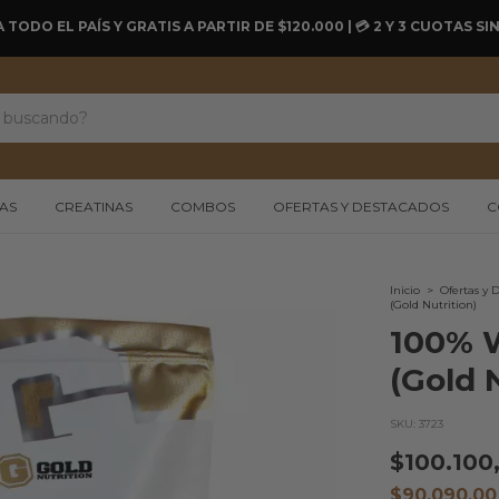
A TODO EL PAÍS Y GRATIS A PARTIR DE $120.000 | 💳 2 Y 3 CUOTAS 
AS
CREATINAS
COMBOS
OFERTAS Y DESTACADOS
C
Inicio
>
Ofertas y 
(Gold Nutrition)
100% W
(Gold 
SKU:
3723
$100.100
$90.090,0