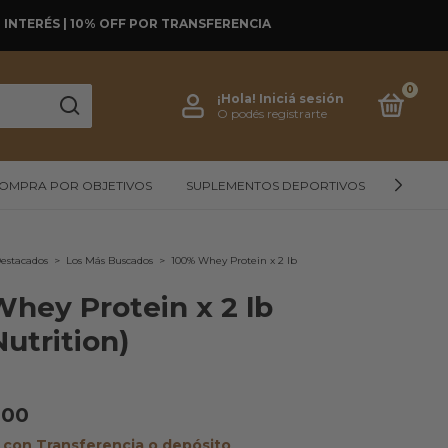
SIN INTERÉS | 10% OFF POR TRANSFERENCIA
0
¡Hola!
Iniciá sesión
O podés registrarte
OMPRA POR OBJETIVOS
SUPLEMENTOS DEPORTIVOS
ALIMEN
Destacados
>
Los Más Buscados
>
100% Whey Protein x 2 lb
hey Protein x 2 lb
Nutrition)
,00
0
con
Transferencia o depósito