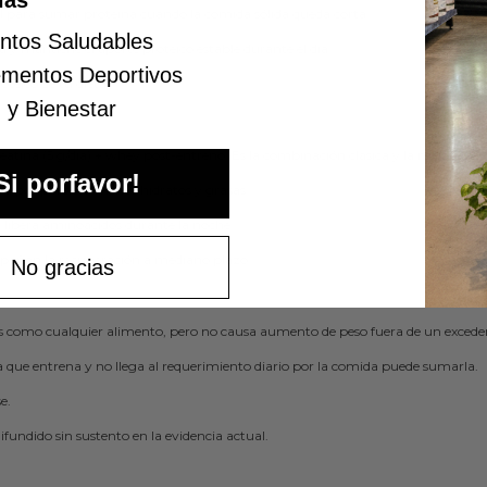
ias
l para sumar proteína cuando la comida sólida queda corta.
ntos Saludables
a y mantiene el aporte proteico estable durante el día.
ementos Deportivos
oteico de tu dieta.
 y Bienestar
eatina (5 g/día) + whey post-entreno. Es la combinación clásica y la mejor estu
Si porfavor!
ína por porción, menos hidratos y grasas.
 libera aminoácidos durante la noche.
añan la recuperación a mediano plazo.
No gracias
as como cualquier alimento, pero no causa aumento de peso fuera de un exceden
a que entrena y no llega al requerimiento diario por la comida puede sumarla.
e.
fundido sin sustento en la evidencia actual.