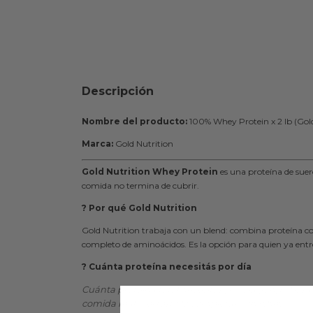
Descripción
Nombre del producto:
100% Whey Protein x 2 lb (Gold
Marca:
Gold Nutrition
Gold Nutrition Whey Protein
es una proteína de suer
comida no termina de cubrir.
? Por qué Gold Nutrition
Gold Nutrition trabaja con un blend: combina proteína con
completo de aminoácidos. Es la opción para quien ya entre
? Cuánta proteína necesitás por día
Cuánta proteína total necesitás por día (rango basado
comida real -- el resto lo completás con whey.