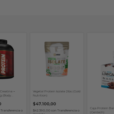
Creatina +
Vegetal Protein Isolate 2lbs (Gold
kg (Body
Nutrition)
0
$47.100,00
Caja Protein Ba
Transferencia o
$42.390,00
con
Transferencia o
(Gentech)