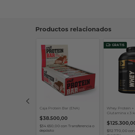
Productos relacionados
GRATIS
ydrate x 309 gr
Caja Protein Bar (ENA)
Whey Protein + 
Glutamina x 3 
$38.500,00
Advance)
$125.300,0
$34.650,00
con
Transferencia o
depósito
Transferencia o
$112.770,00
con