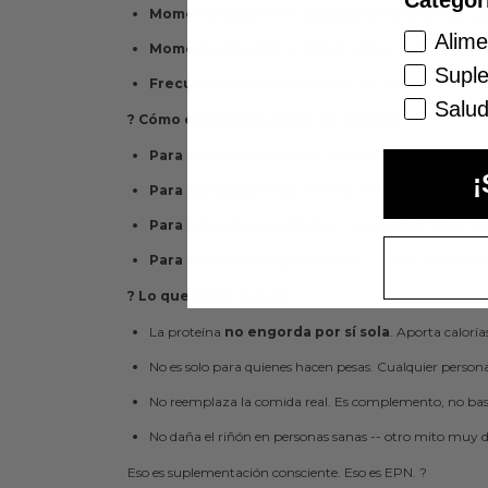
Categor
Momento ideal #2 -- Desayuno o merienda:
úti
Alime
Momento ideal #3 -- Snack entre comidas:
saci
Supl
Frecuencia:
1 a 2 porciones por día según el déficit pr
Salud
? Cómo combinarla según tu objetivo
Para entrenamiento de fuerza / hipertrofia:
cr
¡
Para definición:
elegí proteína aislada -- más prote
Para cobertura nocturna:
caseína antes de dormir
Para cuidado integral:
omega 3 + magnesio acomp
? Lo que sí y lo que no
La proteína
no engorda por sí sola
. Aporta calorí
No es solo para quienes hacen pesas. Cualquier person
No reemplaza la comida real. Es complemento, no bas
No daña el riñón en personas sanas -- otro mito muy di
Eso es suplementación consciente. Eso es EPN. ?