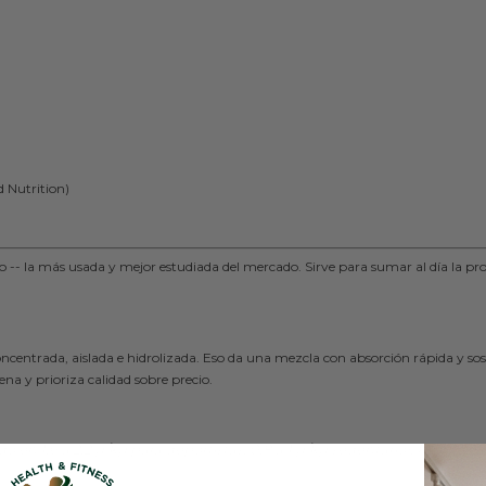
 Nutrition)
o -- la más usada y mejor estudiada del mercado. Sirve para sumar al día la pro
centrada, aislada e hidrolizada. Eso da una mezcla con absorción rápida y sost
na y prioriza calidad sobre precio.
 en 1,6 a 2,2 g/kg para deportistas, 0,8 a 1 g/kg sedentario). Restá lo 