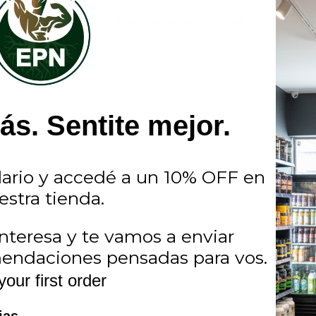
Si sos sedentario (g/día)
40 - 50 g
48 - 60 g
56 - 70 g
s. Sentite mejor.
64 - 80 g
ario y accedé a un 10% OFF en
72 - 90 g
estra tienda.
80 - 100 g
nteresa y te vamos a enviar
endaciones pensadas para vos.
de proteína).
your first order
 = más liviana, menos líquido = más cremosa.
s 60 minutos después de entrenar. Es el momento de mayor receptividad muscu