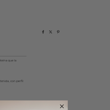
teína que la
enida, con perfil
que cubrís con