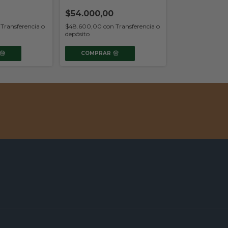
$54.000,00
COMPRAR
Transferencia o
$48.600,00
con
Transferencia o
depósito
COMPRAR