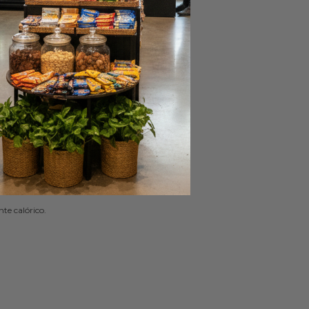
diada.
te calórico.